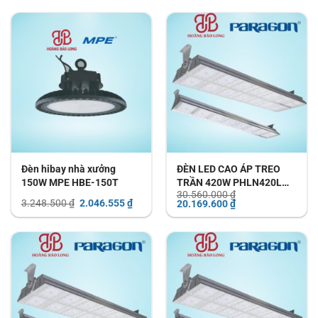
là:
tại
là:
tại
5.413.400 ₫.
là:
4.330.700 ₫.
là:
3.410.442 ₫.
2.728.
Đèn hibay nhà xưởng
ĐÈN LED CAO ÁP TREO
150W MPE HBE-150T
TRẦN 420W PHLN420L
30.560.000
₫
PARAGON
Giá
Giá
Giá
Giá
3.248.500
₫
2.046.555
₫
20.169.600
₫
gốc
hiện
gốc
hiện
là:
tại
là:
tại
3.248.500 ₫.
là:
30.560.000 ₫.
là:
2.046.555 ₫.
20.169.600 ₫.