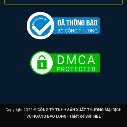
Độ rọi (Illuminance) được đo bằng đơn vị Lux (lx), đại diện
cho tổng lượng quang thông trên mỗi mét vuông bề mặt.
Đây là chỉ số quan trọng nhất cần đạt được để tuân thủ
Tiêu chuẩn chiếu sáng
và đảm bảo hiệu quả công việc.
Các loại hình nhà xưởng khác nhau có yêu cầu Lux khác
nhau:
Kho bãi và khu vực lưu trữ ít hoạt động:
Yêu cầu độ rọi
thấp hơn, thường từ 100 Lux đến 200 Lux.
Đèn Hibay Nhà
Xưởng
tại đây có thể tập trung vào các lối đi chính.
Xưởng sản xuất chung (lắp ráp, gia công cơ bản):
Yêu cầu
độ rọi trung bình, thường từ 300 Lux đến 500 Lux, để đảm
bảo công nhân có thể thực hiện các thao tác tay mà không
bị nhầm lẫn.
Copyright 2026 ©
CÔNG TY TNHH SẢN XUẤT THƯƠNG MẠI DỊCH
Xưởng sản xuất chi tiết, kiểm tra chất lượng, hoặc may
VỤ HOÀNG BẢO LONG- Thiết Kế Bởi:
HBL
mặc:
Yêu cầu độ rọi cao và chất lượng ánh sáng cực tốt,
thường từ 750 Lux đến 1000 Lux. Những khu vực này cần