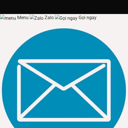
Đèn Hibay Nhà Xưởng
có CRI cao (trên 80-90) để phân biệt
màu sắc và chi tiết nhỏ.
Menu
Zalo
Gọi ngay
Việc tính toán số lượng và
Công suất
của
Đèn Hibay Nhà
Xưởng
cần được thực hiện thông qua phần mềm mô
phỏng chiếu sáng (Dialux hoặc tương đương). Công thức
cơ bản để ước tính là
Lux
=
Diện t
ı
ˊ
ch
Lumen
. Tuy nhiên, cần
phải tính đến hệ số bảo trì, hệ số phản xạ của tường và sàn
nhà, và đặc biệt là độ cao lắp đặt của
Đèn Hibay Nhà
Xưởng
. Độ cao càng lớn, cần quang thông càng cao để
ánh sáng đến được mặt phẳng làm việc với cường độ cần
thiết.
2.2. Mối quan hệ giữa công suất, quang thông và hiệu
suất năng lượng
Quang thông (Lumen) là tổng lượng ánh sáng phát ra từ
một nguồn sáng. Hiệu suất năng lượng của
Đèn Hibay Nhà