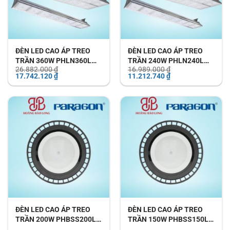
ĐÈN LED CAO ÁP TREO
ĐÈN LED CAO ÁP TREO
TRẦN 360W PHLN360L
TRẦN 240W PHLN240L
26.882.000
₫
16.989.000
₫
PARAGON
PARAGON
Giá
Giá
Giá
Giá
17.742.120
₫
11.212.740
₫
gốc
hiện
gốc
hiện
là:
tại
là:
tại
26.882.000 ₫.
là:
16.989.000 ₫.
là:
17.742.120 ₫.
11.212.740 ₫.
ĐÈN LED CAO ÁP TREO
ĐÈN LED CAO ÁP TREO
TRẦN 200W PHBSS200L
TRẦN 150W PHBSS150L
PARAGON
PARAGON