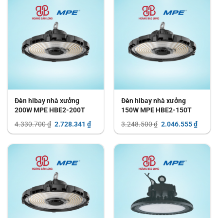
Đèn hibay nhà xưởng
Đèn hibay nhà xưởng
200W MPE HBE2-200T
150W MPE HBE2-150T
Giá
Giá
Giá
Giá
4.330.700
₫
2.728.341
₫
3.248.500
₫
2.046.555
₫
gốc
hiện
gốc
hiện
là:
tại
là:
tại
4.330.700 ₫.
là:
3.248.500 ₫.
là:
2.728.341 ₫.
2.046.