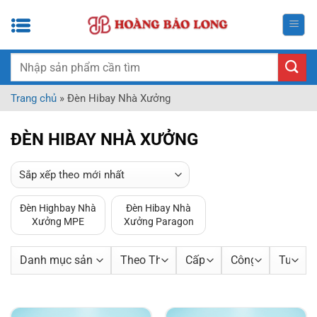
Bỏ
qua
nội
dung
Tìm
kiếm:
Trang chủ
»
Đèn Hibay Nhà Xưởng
ĐÈN HIBAY NHÀ XƯỞNG
Đèn Highbay Nhà
Đèn Hibay Nhà
Xưởng MPE
Xưởng Paragon