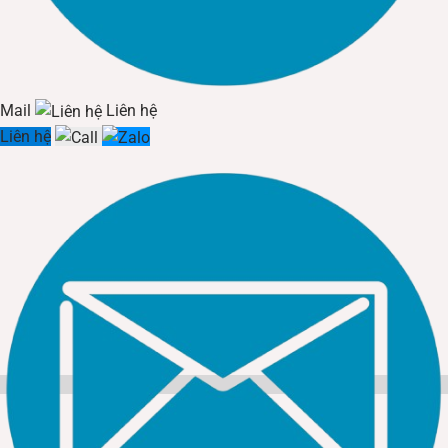
Xưởng
được đo bằng Lumen/Watt (lm/W), cho biết lượng
ánh sáng nhận được trên mỗi đơn vị điện năng tiêu thụ.
Đèn Hibay Nhà Xưởng
LED hiện đại có hiệu suất từ 130
lm/W đến 170 lm/W, thậm chí cao hơn. Điều này có nghĩa
Mail
Liên hệ
là, một chiếc
Đèn Hibay Nhà Xưởng
100W có thể tạo ra
Liên hệ
quang thông tương đương với đèn Metal Halide 250W.
Khi lựa chọn
Đèn Hibay Nhà Xưởng
, doanh nghiệp nên ưu
tiên hiệu suất Lumen/Watt cao thay vì chỉ tập trung vào
Công suất
danh định. Ví dụ:
Đèn Hibay Nhà Xưởng
150W
với hiệu suất 160 lm/W sẽ tốt hơn chiếc 200W với hiệu suất
120 lm/W, vì nó cung cấp nhiều ánh sáng hơn với mức tiêu
thụ điện thấp hơn.
Việc chọn
Đèn Hibay Nhà Xưởng
với
Công suất
quá thấp
sẽ làm giảm độ rọi, trong khi chọn
Công suất
quá cao
không chỉ lãng phí điện mà còn gây chói lóa, ảnh hưởng
xấu đến thị lực và môi trường làm việc. Do đó, việc cân đối
giữa
Công suất
và hiệu suất quang là chìa khóa để đạt