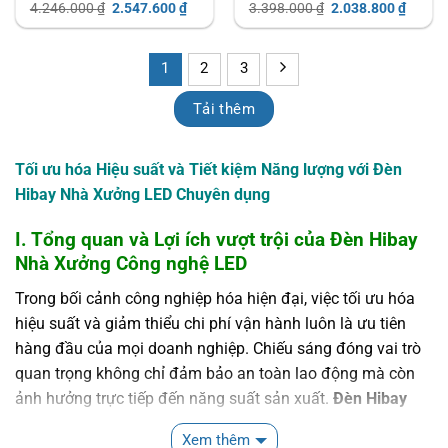
Giá
Giá
Giá
Giá
4.246.000
₫
2.547.600
₫
3.398.000
₫
2.038.800
₫
gốc
hiện
gốc
hiện
là:
tại
là:
tại
4.246.000 ₫.
là:
3.398.000 ₫.
là:
2.547.600 ₫.
2.038.
1
2
3
Tải thêm
Tối ưu hóa Hiệu suất và Tiết kiệm Năng lượng với Đèn
Hibay Nhà Xưởng LED Chuyên dụng
I. Tổng quan và Lợi ích vượt trội của Đèn Hibay
Nhà Xưởng Công nghệ LED
Trong bối cảnh công nghiệp hóa hiện đại, việc tối ưu hóa
hiệu suất và giảm thiểu chi phí vận hành luôn là ưu tiên
hàng đầu của mọi doanh nghiệp. Chiếu sáng đóng vai trò
quan trọng không chỉ đảm bảo an toàn lao động mà còn
ảnh hưởng trực tiếp đến năng suất sản xuất.
Đèn Hibay
Nhà Xưởng
là giải pháp chiếu sáng chuyên biệt dành cho
Xem thêm