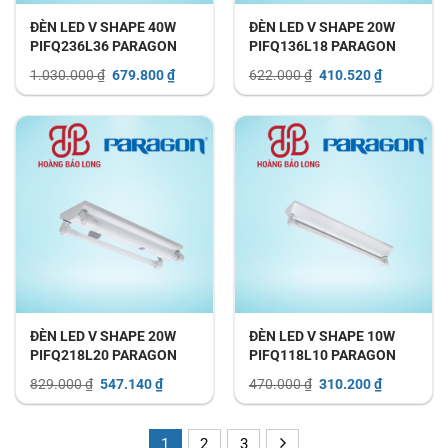
ĐÈN LED V SHAPE 40W
ĐÈN LED V SHAPE 20W
PIFQ236L36 PARAGON
PIFQ136L18 PARAGON
Giá
Giá
Giá
Giá
1.030.000
₫
679.800
₫
622.000
₫
410.520
₫
gốc
hiện
gốc
hiện
là:
tại
là:
tại
1.030.000 ₫.
là:
622.000 ₫.
là:
679.800 ₫.
410.520 ₫.
ĐÈN LED V SHAPE 20W
ĐÈN LED V SHAPE 10W
PIFQ218L20 PARAGON
PIFQ118L10 PARAGON
Giá
Giá
Giá
Giá
829.000
₫
547.140
₫
470.000
₫
310.200
₫
gốc
hiện
gốc
hiện
là:
tại
là:
tại
829.000 ₫.
là:
470.000 ₫.
là:
547.140 ₫.
310.200 ₫.
1
2
3