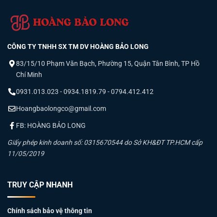
truyền thống với tuổi thọ lên đến 50.000
giờ.
Sự khác biệt của
đèn tuýp led paragon
nằm ở cấu tạo kỹ
CÔNG TY TNHH SX TM DV HOÀNG BẢO LONG
thuật chuẩn E-A-T (Expertise, Authoritativeness,
83/15/10 Phạm Văn Bạch, Phường 15, Quận Tân Bình, TP Hồ
Trustworthiness):
Chí Minh
Chip LED cao cấp:
Sử dụng chip LED từ các thương hiệu
0931.013.023 - 0934.1819.79 - 0794.412.412
danh tiếng như
Bridgelux hoặc Epistar
, giúp ánh sáng
Hoangbaolongco@gmail.com
trung thực và duy trì độ sáng ổn định theo thời gian.
FB: HOÀNG BẢO LONG
Chất lượng ánh sáng:
Chỉ số hoàn màu
CRI >= 80Ra
, giúp
Giấy phép kinh doanh số: 0315670544 do Sở KH&ĐT TP.HCM cấp
nhận diện màu sắc vật thể rõ nét, phù hợp cho văn phòng,
11/05/2019
siêu thị và bệnh viện.
An toàn:
Không chứa thủy ngân, không phát ra tia UV
, an
TRUY CẬP NHANH
toàn tuyệt đối cho sức khỏe và môi trường.
Chính sách bảo vệ thông tin