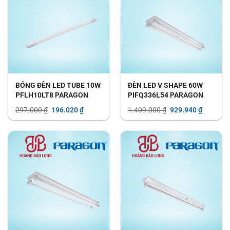
BÓNG ĐÈN LED TUBE 10W
ĐÈN LED V SHAPE 60W
PFLH10LT8 PARAGON
PIFQ336L54 PARAGON
Giá
Giá
Giá
Giá
297.000
₫
196.020
₫
1.409.000
₫
929.940
₫
gốc
hiện
gốc
hiện
là:
tại
là:
tại
297.000 ₫.
là:
1.409.000 ₫.
là:
196.020 ₫.
929.940 