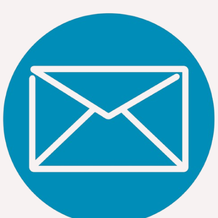
BÓNG ĐÈN LED TUBE 10W PFLNN10LT8 PARAGON
2.2. Đèn LED 1m2 Paragon (1.2m)