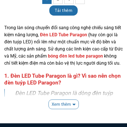
Tải thêm
Trong làn sóng chuyển đổi sang công nghệ chiếu sáng tiết
kiệm năng lượng,
Đèn LED Tube Paragon
(hay còn gọi là
đèn tuýp LED) nổi lên như một chuẩn mực về độ bền và
chất lượng ánh sáng. Sử dụng các linh kiện cao cấp từ Đức
và Mỹ, các sản phẩm
bóng đèn led tube paragon
không
chỉ tiết kiệm điện mà còn bảo vệ thị lực người dùng tối ưu.
1. Đèn LED Tube Paragon là gì? Vì sao nên chọn
đèn tuýp LED Paragon?
Đèn LED Tube Paragon là dòng đèn tuýp
sử dụng công nghệ LED hiện đại (thường
Xem thêm
là chuẩn T8), được thiết kế để thay thế
hoàn hảo cho các bóng đèn huỳnh quang