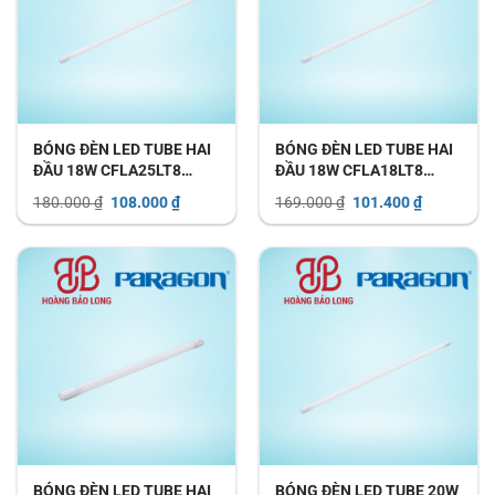
BÓNG ĐÈN LED TUBE HAI
BÓNG ĐÈN LED TUBE HAI
ĐẦU 18W CFLA25LT8
ĐẦU 18W CFLA18LT8
PARAGON
PARAGON
Giá
Giá
Giá
Giá
180.000
₫
108.000
₫
169.000
₫
101.400
₫
gốc
hiện
gốc
hiện
là:
tại
là:
tại
180.000 ₫.
là:
169.000 ₫.
là:
108.000 ₫.
101.400 ₫.
BÓNG ĐÈN LED TUBE HAI
BÓNG ĐÈN LED TUBE 20W