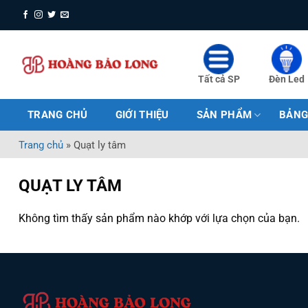
Bỏ
qua
nội
dung
Tất cả SP
Đèn Led
TRANG CHỦ
GIỚI THIỆU
SẢN PHẨM
BẢNG
Trang chủ
»
Quạt ly tâm
QUẠT LY TÂM
Không tìm thấy sản phẩm nào khớp với lựa chọn của bạn.