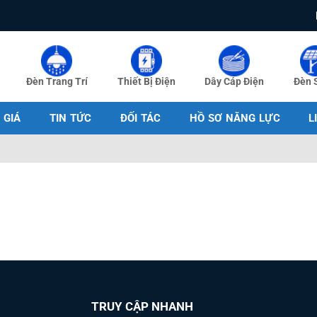
Đèn Trang Trí
Thiết Bị Điện
Dây Cáp Điện
Đèn 
 GIÁ
TIN TỨC
ĐỐI TÁC
HỒ SƠ NĂNG LỰC
L
TRUY CẬP NHANH