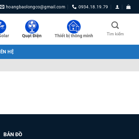
hoangbaolongco@gmail.com
0934.18.19.79
Solar
Quạt Điện
Thiết bị thông minh
IÊN HỆ
BẢN ĐỒ