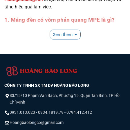
tăng hiệu quả làm việc.
1. Máng đèn có vòm phản quang MPE là gì?
Máng đèn có vòm phản quang MPE
là dòng máng đèn
Xem thêm
công nghiệp được trang bị thêm phần chóa (vòm) sơn tĩnh
điện giúp định hướng ánh sáng, tăng độ rọi xuống mặt sàn
làm việc.
CÔNG TY TNHH SX TM DV HOÀNG BẢO LONG
83/15/10 Phạm Văn Bạch, Phường 15, Quận Tân Bình, TP Hồ
Chí Minh
0931.013.023 - 0934.1819.79 - 0794.412.412
Hoangbaolongco@gmail.com