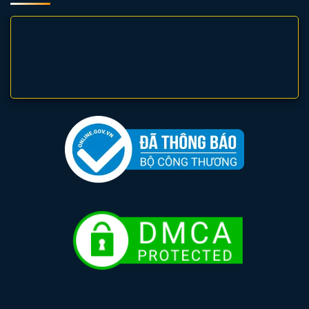
chế ánh sáng phân tán lên trần, tập trung độ sáng xuống
khu vực làm việc.
Thiết kế:
Chắc chắn, dễ dàng lắp đặt và thay thế bóng đèn.
Bảo hành:
Sản phẩm được bảo hành chính hãng
1 Năm
.
2. Các loại máng đèn công nghiệp MPE có chóa
phản quang phổ biến
Phân loại chi tiết các dòng máng đơn và máng đôi thuộc
Series MCN để khách hàng dễ dàng lựa chọn theo nhu cầu
độ sáng của nhà xưởng.
Máng đèn đơn có chóa 1.2m (Mã
MCN-120
)
Đây là dòng máng đơn, phù hợp cho các vị trí cần độ sáng
vừa phải hoặc lắp đặt tại các kệ hàng, lối đi nhỏ trong kho.
Mã sản phẩm:
MCN-120.