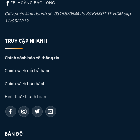
FB: HOÀNG BẢO LONG
Giấy phép kinh doanh số: 0315670544 do Sở KH&ĐT TP.HCM cấp
11/05/2019
TRUY CẬP NHANH
Chính sách bảo vệ thông tin
Máng đèn có vòm phản quang MPE
Chính sách đổi trả hàng
Dựa trên thông số kỹ thuật từ Catalog MPE, dòng sản
Chính sách bảo hành
phẩm này có những đặc điểm nổi bật sau:
Hình thức thanh toán
Chất liệu:
Thân máng và chóa vòm được làm từ thép sơn
tĩnh điện cao cấp, chống rỉ sét và ăn mòn trong môi trường
công nghiệp.
Hiệu suất:
Vòm phản quang giúp thu gom ánh sáng, hạn
BẢN ĐỒ