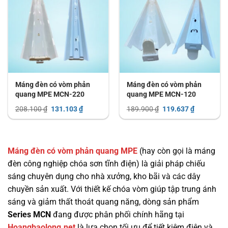
Máng đèn có vòm phản
Máng đèn có vòm phản
quang MPE MCN-220
quang MPE MCN-120
Giá
Giá
Giá
Giá
208.100
₫
131.103
₫
189.900
₫
119.637
₫
gốc
hiện
gốc
hiện
là:
tại
là:
tại
208.100 ₫.
là:
189.900 ₫.
là:
131.103 ₫.
119.637 ₫.
Máng đèn có vòm phản quang MPE
(hay còn gọi là máng
đèn công nghiệp chóa sơn tĩnh điện) là giải pháp chiếu
sáng chuyên dụng cho nhà xưởng, kho bãi và các dây
chuyền sản xuất. Với thiết kế chóa vòm giúp tập trung ánh
sáng và giảm thất thoát quang năng, dòng sản phẩm
Series MCN
đang được phân phối chính hãng tại
Hoangbaolong.net
là lựa chọn tối ưu để tiết kiệm điện và