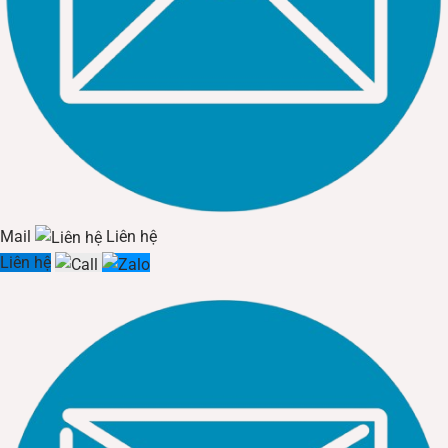
Máng đèn có vòm phản quang MPE MCN-120
Máng đèn đôi có chóa 1.2m (Mã
MCN-220
)
Giải pháp chiếu sáng mạnh mẽ cho các nhà xưởng lớn, dây
Mail
Liên hệ
chuyền may mặc hoặc khu vực kiểm tra sản phẩm.
Liên hệ
Mã sản phẩm:
MCN-220.
Kích thước lắp đặt:
Chiều dài
1230mm
, Chiều rộng đáy
(W1)
182mm
, Chiều cao (H2)
75mm
.
Đặc điểm:
Sử dụng 2 bóng đèn LED Tube 1.2m song song.
Bề mặt chóa rộng hơn (182mm so với 170mm của máng