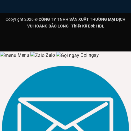
Kích thước lắp đặt:
Chiều dài
1230mm
, Chiều rộng đáy
(W1)
170mm
, Chiều cao (H2)
75mm
.
Copyright 2026 ©
CÔNG TY TNHH SẢN XUẤT THƯƠNG MẠI DỊCH
VỤ HOÀNG BẢO LONG- Thiết Kế Bởi:
HBL
Đặc điểm:
Sử dụng 1 bóng đèn LED Tube 1.2m. Thiết kế
chóa vòm rộng giúp tản nhiệt tốt và bảo vệ bóng đèn.
Menu
Zalo
Gọi ngay