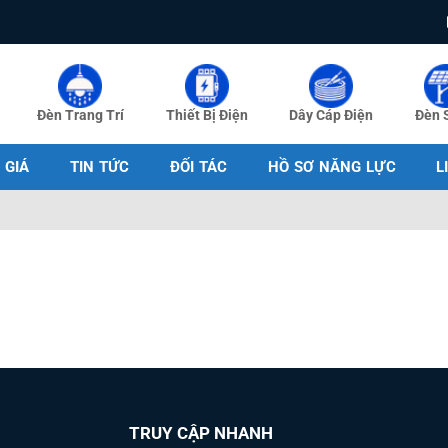
Đèn Trang Trí
Thiết Bị Điện
Dây Cáp Điện
Đèn 
 GIÁ
TIN TỨC
ĐỐI TÁC
HỒ SƠ NĂNG LỰC
L
TRUY CẬP NHANH