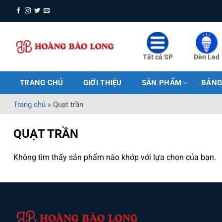
Bỏ
qua
nội
dung
Tất cả SP
Đèn Led
TRANG CHỦ
GIỚI THIỆU
SẢN PHẨM
BẢNG
Trang chủ
»
Quạt trần
QUẠT TRẦN
Không tìm thấy sản phẩm nào khớp với lựa chọn của bạn.