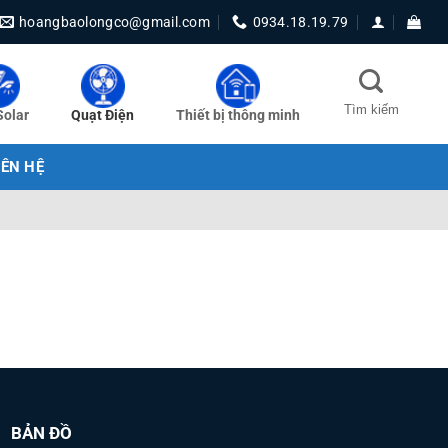
hoangbaolongco@gmail.com
0934.18.19.79
Solar
Quạt Điện
Thiết bị thông minh
IÊN HỆ
BẢN ĐỒ