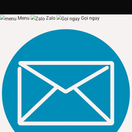
Khả năng tương thích gần như tuyệt đối với mọi loại trần là
lợi thế cạnh tranh cốt lõi của
Đèn led gắn nổi
.
Menu
Zalo
Gọi ngay
Trần bê tông/Trần đúc:
Đây là nơi
Đèn led gắn nổi
thể hiện
rõ nhất ưu điểm của mình, vì việc khoét lỗ trên trần bê tông
là cực kỳ khó khăn và tốn kém.
Lắp đặt
Đèn led gắn nổi
chỉ
cần khoan vài lỗ nhỏ để bắt vít và cố định đế đèn, sau đó
đấu nối điện và xoay thân đèn vào đế.
Trần thạch cao/Trần gỗ:
Mặc dù có thể
Lắp đặt
đèn âm
trần, việc sử dụng
Đèn led gắn nổi
có thể là một lựa chọn
thẩm mỹ khác biệt, tạo cảm giác trần cao hơn do không
làm giảm chiều cao trần giả, hoặc trong trường hợp
khoảng trống âm trần quá hẹp không đủ để chứa Driver và
thân đèn âm trần.
Quy trình
Lắp đặt
Đèn led gắn nổi
rất đơn giản và an toàn,
thường chỉ cần hai bước chính là cố định giá đỡ (bracket)