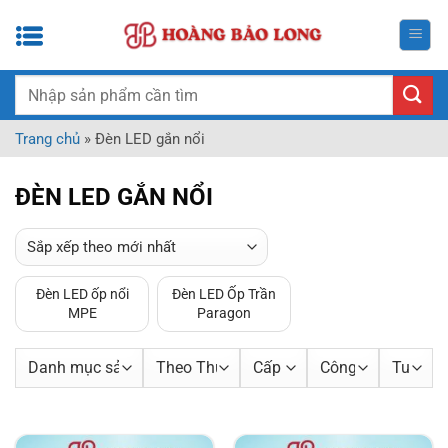
Bỏ
qua
nội
dung
Tìm
kiếm:
Trang chủ
»
Đèn LED gắn nổi
ĐÈN LED GẮN NỔI
Đèn LED ốp nổi
Đèn LED Ốp Trần
MPE
Paragon