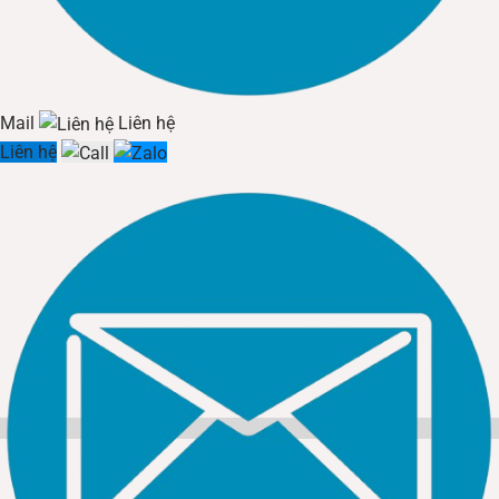
lên trần/tường, sau đó đấu nối điện và gắn thân đèn vào
giá đỡ. Tính năng
Lắp đặt
nhanh chóng này làm giảm
đáng kể chi phí nhân công và thời gian thi công.
II. Phân tích Hiệu suất quang học và Khả năng
Mail
Liên hệ
Tiết kiệm điện
Liên hệ
Mặc dù có thiết kế đơn giản và linh hoạt trong
Lắp đặt
,
Đèn led gắn nổi
vẫn phải đáp ứng các tiêu chuẩn khắt khe
về hiệu suất năng lượng và chất lượng ánh sáng, trong đó
khả năng
Tiết kiệm điện
là yếu tố hàng đầu.
2.1. Đánh giá chỉ số Lumen/Watt và Tiết kiệm điện năng
Hiệu suất quang (Lumen/Watt – lm/W) là chỉ số quan
trọng nhất để đánh giá khả năng
Tiết kiệm điện
của
Đèn
led gắn nổi
. Chỉ số này cho biết cứ mỗi Watt điện năng tiêu
thụ, đèn tạo ra được bao nhiêu Lumen ánh sáng.
So sánh hiệu suất:
Đèn led gắn nổi
chất lượng cao thường