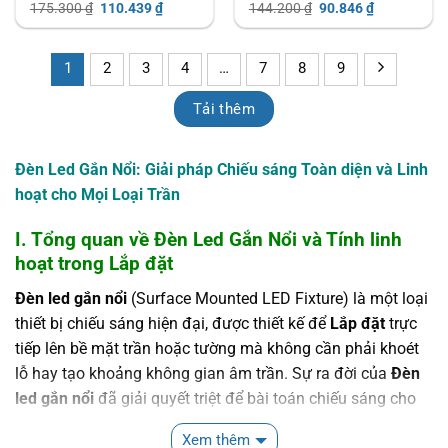
Giá
Giá
Giá
Giá
175.300
₫
110.439
₫
144.200
₫
90.846
₫
gốc
hiện
gốc
hiện
là:
tại
là:
tại
175.300 ₫.
là:
144.200 ₫.
là:
110.439 ₫.
90.846 ₫.
1
2
3
4
…
7
8
9
Tải thêm
Đèn Led Gắn Nổi: Giải pháp Chiếu sáng Toàn diện và Linh
hoạt cho Mọi Loại Trần
I. Tổng quan về Đèn Led Gắn Nổi và Tính linh
hoạt trong Lắp đặt
Đèn led gắn nổi
(Surface Mounted LED Fixture) là một loại
thiết bị chiếu sáng hiện đại, được thiết kế để
Lắp đặt
trực
tiếp lên bề mặt trần hoặc tường mà không cần phải khoét
lỗ hay tạo khoảng không gian âm trần. Sự ra đời của
Đèn
led gắn nổi
đã giải quyết triệt để bài toán chiếu sáng cho
các công trình có trần bê tông, trần đúc, hoặc những không
Xem thêm