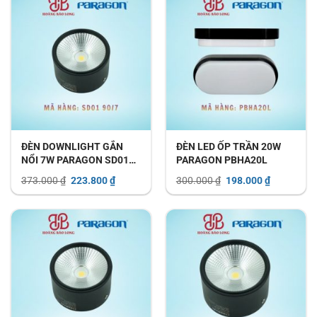
ĐÈN DOWNLIGHT GẮN
ĐÈN LED ỐP TRẦN 20W
NỔI 7W PARAGON SD01
PARAGON PBHA20L
90/7
Giá
Giá
Giá
Giá
373.000
₫
223.800
₫
300.000
₫
198.000
₫
gốc
hiện
gốc
hiện
là:
tại
là:
tại
373.000 ₫.
là:
300.000 ₫.
là:
223.800 ₫.
198.000 ₫.