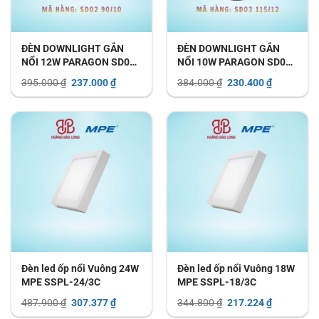
ĐÈN DOWNLIGHT GẮN
ĐÈN DOWNLIGHT GẮN
NỔI 12W PARAGON SD03
NỔI 10W PARAGON SD02
115/12
90/10
Giá
Giá
Giá
Giá
395.000
₫
237.000
₫
384.000
₫
230.400
₫
gốc
hiện
gốc
hiện
là:
tại
là:
tại
395.000 ₫.
là:
384.000 ₫.
là:
237.000 ₫.
230.400 ₫.
Đèn led ốp nổi Vuông 24W
Đèn led ốp nổi Vuông 18W
MPE SSPL-24/3C
MPE SSPL-18/3C
Giá
Giá
Giá
Giá
487.900
₫
307.377
₫
344.800
₫
217.224
₫
gốc
hiện
gốc
hiện