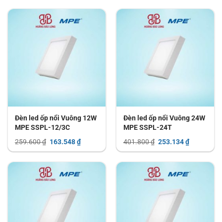
là:
tại
là:
tại
487.900 ₫.
là:
344.800 ₫.
là:
307.377 ₫.
217.224 ₫.
Đèn led ốp nổi Vuông 12W
Đèn led ốp nổi Vuông 24W
MPE SSPL-12/3C
MPE SSPL-24T
Giá
Giá
Giá
Giá
259.600
₫
163.548
₫
401.800
₫
253.134
₫
gốc
hiện
gốc
hiện
là:
tại
là:
tại
259.600 ₫.
là:
401.800 ₫.
là:
163.548 ₫.
253.134 ₫.