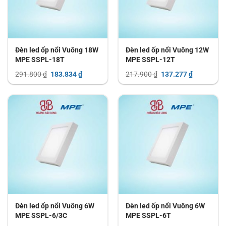
Đèn led ốp nổi Vuông 18W
Đèn led ốp nổi Vuông 12W
MPE SSPL-18T
MPE SSPL-12T
Giá
Giá
Giá
Giá
291.800
₫
183.834
₫
217.900
₫
137.277
₫
gốc
hiện
gốc
hiện
là:
tại
là:
tại
291.800 ₫.
là:
217.900 ₫.
là:
183.834 ₫.
137.277 ₫.
Đèn led ốp nổi Vuông 6W
Đèn led ốp nổi Vuông 6W
MPE SSPL-6/3C
MPE SSPL-6T