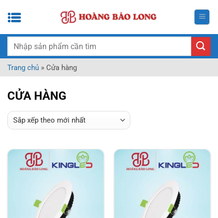
Bỏ
qua
nội
dung
Tìm
kiếm:
Trang chủ
»
Cửa hàng
CỬA HÀNG