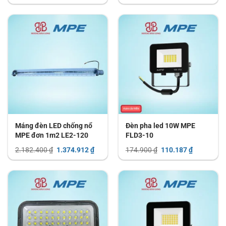
gốc
hiện
là:
tại
3.573.600 ₫.
là:
2.251.
Máng đèn LED chống nổ
Đèn pha led 10W MPE
MPE đơn 1m2 LE2-120
FLD3-10
Giá
Giá
Giá
Giá
2.182.400
₫
1.374.912
₫
174.900
₫
110.187
₫
gốc
hiện
gốc
hiện
là:
tại
là:
tại
2.182.400 ₫.
là:
174.900 ₫.
là:
1.374.912 ₫.
110.187 ₫.