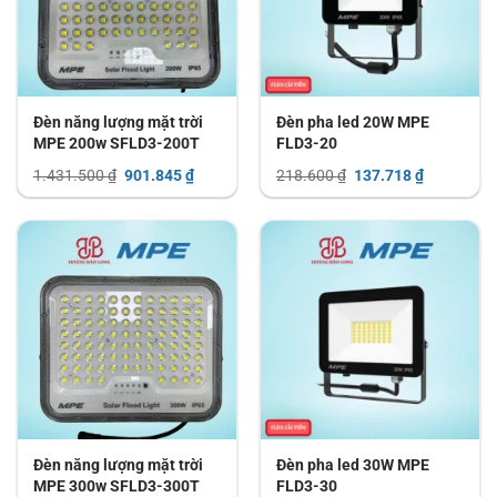
Đèn năng lượng mặt trời
Đèn pha led 20W MPE
MPE 200w SFLD3-200T
FLD3-20
Giá
Giá
Giá
Giá
1.431.500
₫
901.845
₫
218.600
₫
137.718
₫
gốc
hiện
gốc
hiện
là:
tại
là:
tại
1.431.500 ₫.
là:
218.600 ₫.
là:
901.845 ₫.
137.718 ₫.
Đèn năng lượng mặt trời
Đèn pha led 30W MPE
MPE 300w SFLD3-300T
FLD3-30