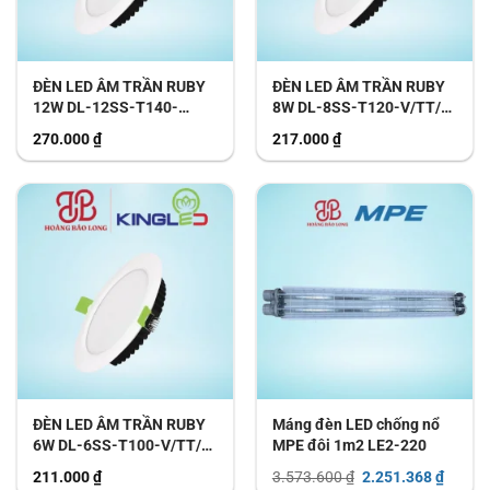
ĐÈN LED ÂM TRẦN RUBY
ĐÈN LED ÂM TRẦN RUBY
12W DL-12SS-T140-
8W DL-8SS-T120-V/TT/T
V/TT/T KingLed
KingLed
270.000
₫
217.000
₫
ĐÈN LED ÂM TRẦN RUBY
Máng đèn LED chống nổ
6W DL-6SS-T100-V/TT/T
MPE đôi 1m2 LE2-220
KingLed
Giá
Giá
211.000
₫
3.573.600
₫
2.251.368
₫