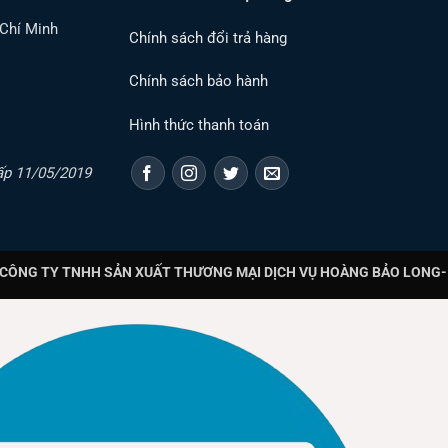
ởng Paragon Tiêu Biểu
 Chí Minh
Chính sách đổi trả hàng
cấp các lựa chọn đa dạng:
Chính sách bảo hành
ỉnh Cao 150 Lm/W
Hình thức thanh toán
được tin dùng cho các dự án lớn:
ấp 11/05/2019
Quang Thông (Lm)
Hiệu Suất (Lm
15000
150
22500
150
CÔNG TY TNHH SẢN XUẤT THƯƠNG MẠI DỊCH VỤ HOÀNG BẢO LONG- T
30000
150