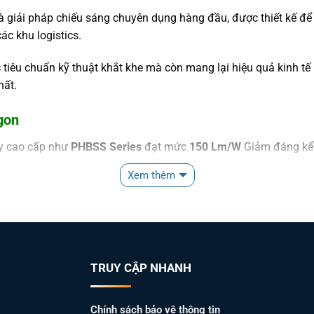
à giải pháp chiếu sáng chuyên dụng hàng đầu, được thiết kế 
ác khu logistics.
iêu chuẩn kỹ thuật khắt khe mà còn mang lại hiệu quả kinh tế 
hất.
gon
y cao cấp như
PHBSS Series
đạt mức
150 Lm/W
Giảm đáng kể c
Xem thêm
àng đầu thế giới như
Bridgelux, Seoul, Nichia, Osram
, đảm bảo 
à chống nước phun áp lực mạnh, lý tưởng cho môi trường công
ng điện.
TRUY CẬP NHANH
Chính sách bảo vệ thông tin