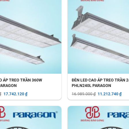
O ÁP TREO TRẦN 360W
ĐÈN LED CAO ÁP TREO TRẦN 
PARAGON
PHLN240L PARAGON
Giá
Giá
Giá
Giá
₫
17.742.120
₫
16.989.000
₫
11.212.740
₫
gốc
hiện
gốc
hiện
là:
tại
là:
tại
26.882.000 ₫.
là:
16.989.000 ₫.
là:
17.742.120 ₫.
11.2