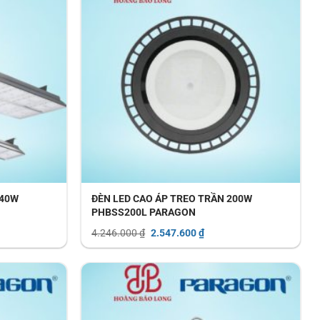
240W
ĐÈN LED CAO ÁP TREO TRẦN 200W
PHBSS200L PARAGON
Giá
Giá
4.246.000
₫
2.547.600
₫
gốc
hiện
là:
tại
4.246.000 ₫.
là:
12.740 ₫.
2.547.600 ₫.