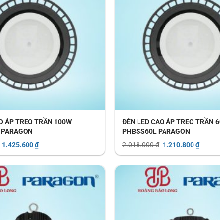
O ÁP TREO TRẦN 100W
ĐÈN LED CAO ÁP TREO TRẦN 
 PARAGON
PHBSS60L PARAGON
Giá
Giá
Giá
Giá
1.425.600
₫
2.018.000
₫
1.210.800
₫
gốc
hiện
gốc
hiện
là:
tại
là:
tại
2.376.000 ₫.
là:
2.018.000 ₫.
là:
1.425.600 ₫.
1.210.