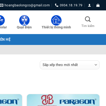
hoangbaolongco@gmail.com
0934.18.19.79
Solar
Quạt Điện
Thiết bị thông minh
IÊN HỆ