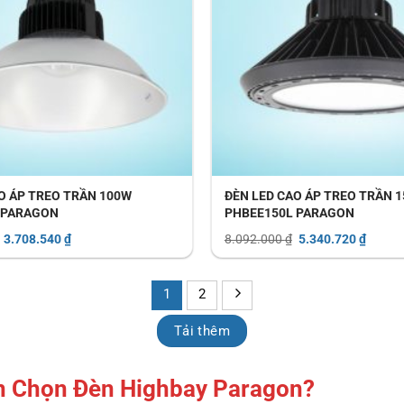
O ÁP TREO TRẦN 100W
ĐÈN LED CAO ÁP TREO TRẦN 
 PARAGON
PHBEE150L PARAGON
Giá
Giá
Giá
Giá
3.708.540
₫
8.092.000
₫
5.340.720
₫
gốc
hiện
gốc
hiện
là:
tại
là:
tại
5.619.000 ₫.
là:
8.092.000 ₫.
là:
3.708.540 ₫.
5.340.
1
2
Tải thêm
Nên Chọn Đèn Highbay Paragon?