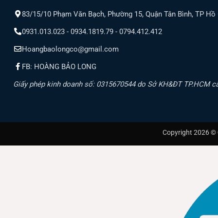
II. Phân Tích Các Dòng Đèn Nhà Xư
83/15/10 Phạm Văn Bạch, Phường 15, Quận Tân Bình, TP Hồ
Dựa trên nhu cầu về hiệu suất và tính năng, Paragon cung 
0931.013.023 - 0934.1819.79 - 0794.412.412
Hoangbaolongco@gmail.com
2.1. Đèn Highbay PHBSS Series – Hiệu Suất Đ
FB: HOÀNG BẢO LONG
Đây là dòng đèn Highbay tiết kiệm điện nhất của Paragon, 
Giấy phép kinh doanh số: 0315670544 do Sở KH&ĐT TP.HCM c
Mã Sản Phẩm
Công Suất (W)
PHBSS100L
100W
PHBSS150L
150W
Copyright 2026 ©
PHBSS200L
200W