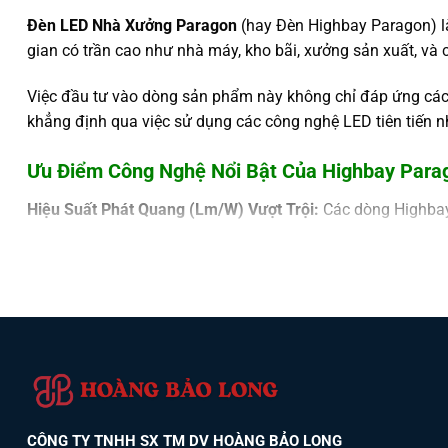
Đèn LED Nhà Xưởng Paragon
(hay Đèn Highbay Paragon) l
gian có trần cao như nhà máy, kho bãi, xưởng sản xuất, và c
Việc đầu tư vào dòng sản phẩm này không chỉ đáp ứng các t
khẳng định qua việc sử dụng các công nghệ LED tiên tiến n
Ưu Điểm Công Nghệ Nổi Bật Của Highbay Para
Hiệu Suất Phát Quang (Lm/W) Vượt Trội:
Các dòng Highba
và đèn LED hiệu suất thấp.
Chip LED Quốc Tế:
Sử dụng Chip LED từ các thương hiệu h
Chỉ Số Bảo Vệ IP65:
Tiêu chuẩn
IP65
Chống bụi hoàn toàn v
Hệ Số Công Suất Cao (PF
>0.9
):
Tối ưu hóa hiệu quả sử dụ
Tuổi Thọ Cao:
Lên đến
50.000 giờ
thắp sáng liên tục.
CÔNG TY TNHH SX TM DV HOÀNG BẢO LONG