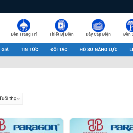
Đèn Trang Trí
Thiết Bị Điện
Dây Cáp Điện
Đèn 
 GIÁ
TIN TỨC
ĐỐI TÁC
HỒ SƠ NĂNG LỰC
L