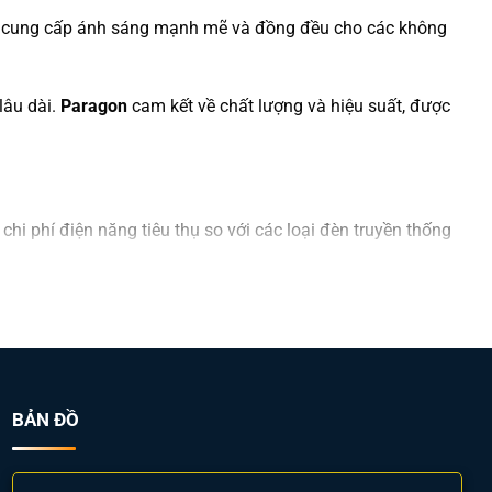
để cung cấp ánh sáng mạnh mẽ và đồng đều cho các không
lâu dài.
Paragon
cam kết về chất lượng và hiệu suất, được
hi phí điện năng tiêu thụ so với các loại đèn truyền thống
chất lượng ánh sáng (CRI>80) và tuổi thọ kéo dài.
 nghiệp khắc nghiệt.
BẢN ĐỒ