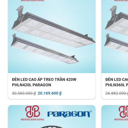
ĐÈN LED CAO ÁP TREO TRẦN 420W
ĐÈN LED CA
PHLN420L PARAGON
PHLN360L 
Giá
Giá
30.560.000
₫
20.169.600
₫
26.882.000
gốc
hiện
là:
tại
30.560.000 ₫.
là:
20.169.600 ₫.