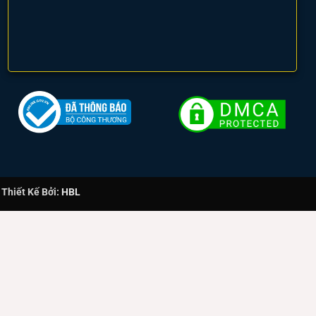
/W)
Giá Bán (VNĐ)
2.221.000
3.176.000
hiết Kế Bởi:
HBL
3.968.000