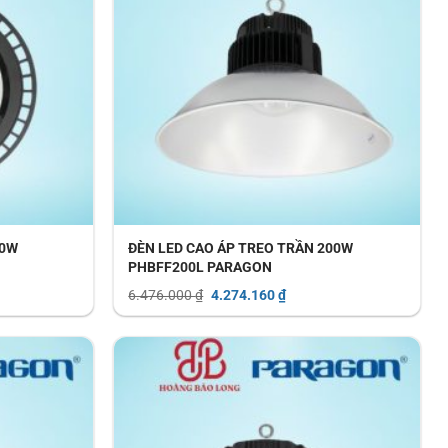
60W
ĐÈN LED CAO ÁP TREO TRẦN 200W
PHBFF200L PARAGON
Giá
Giá
6.476.000
₫
4.274.160
₫
gốc
hiện
là:
tại
6.476.000 ₫.
là:
800 ₫.
4.274.160 ₫.