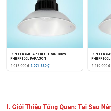
ĐÈN LED CAO ÁP TREO TRẦN 150W
ĐÈN LED CA
PHBFF150L PARAGON
PHBFF100L
Giá
Giá
6.018.000
₫
3.971.880
₫
5.619.000
₫
gốc
hiện
là:
tại
6.018.000 ₫.
là:
3.971.880 ₫.
I. Giới Thiệu Tổng Quan: Tại Sao 