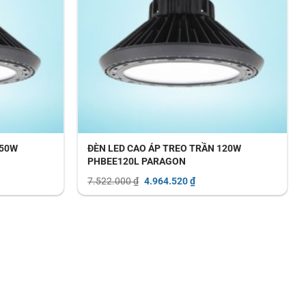
150W
ĐÈN LED CAO ÁP TREO TRẦN 120W
PHBEE120L PARAGON
Giá
Giá
7.522.000
₫
4.964.520
₫
gốc
hiện
là:
tại
7.522.000 ₫.
là:
720 ₫.
4.964.520 ₫.