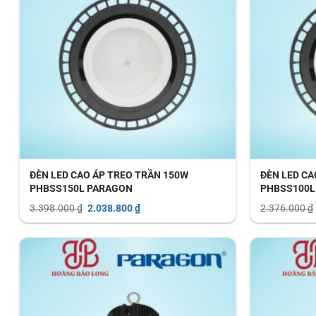
ĐÈN LED CAO ÁP TREO TRẦN 150W
ĐÈN LED CA
PHBSS150L PARAGON
PHBSS100L
Giá
Giá
3.398.000
₫
2.038.800
₫
2.376.000
₫
gốc
hiện
là:
tại
3.398.000 ₫.
là:
2.038.800 ₫.