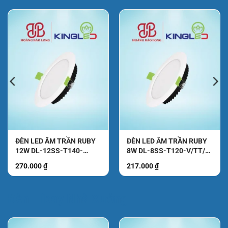
ĐÈN LED ÂM TRẦN RUBY
ĐÈN LED ÂM TRẦN RUBY
12W DL-12SS-T140-
8W DL-8SS-T120-V/TT/T
V/TT/T KingLed
KingLed
270.000
₫
217.000
₫
₫.
Đèn Hibay Nhà Xưởng