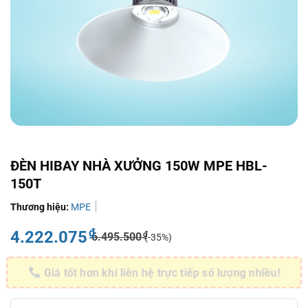
ĐÈN HIBAY NHÀ XƯỞNG 150W MPE HBL-
150T
Thương hiệu:
MPE
₫
4.222.075
₫
6.495.500
(-35%)
Giá tốt hơn khi liên hệ trực tiếp số lượng nhiều!