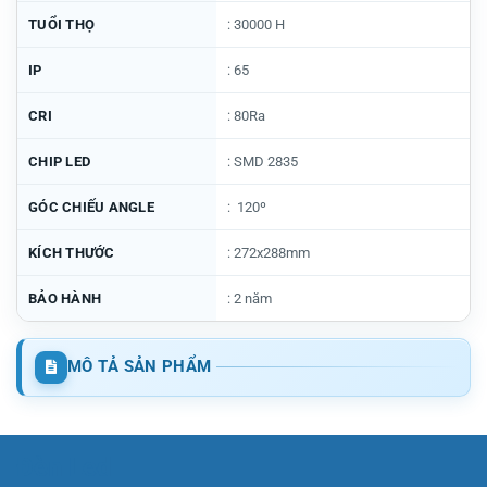
TUỔI THỌ
: 30000 H
IP
: 65
CRI
: 80Ra
CHIP LED
: SMD 2835
GÓC CHIẾU ANGLE
: 120º
KÍCH THƯỚC
: 272x288mm
BẢO HÀNH
: 2 năm
MÔ TẢ SẢN PHẨM
Đèn Led