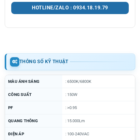
HOTLINE/ZALO : 0934.18.19.79
THÔNG SỐ KỸ THUẬT
MÀU ÁNH SÁNG
: 6500K/6800K
CÔNG SUẤT
: 150W
PF
: >0.95
QUANG THÔNG
: 15.000Lm
ĐIỆN ÁP
: 100-240VAC