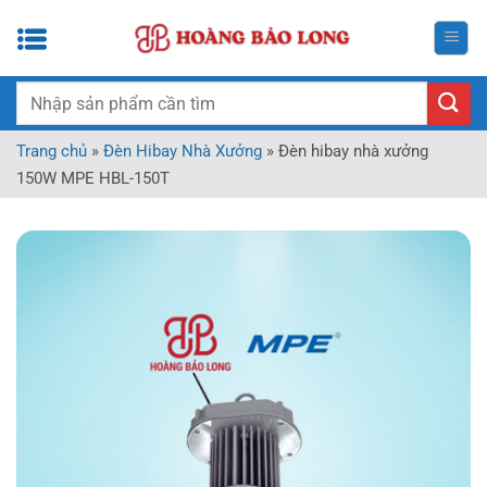
Bỏ
qua
nội
dung
Tìm
kiếm:
Trang chủ
»
Đèn Hibay Nhà Xưởng
»
Đèn hibay nhà xưởng
150W MPE HBL-150T