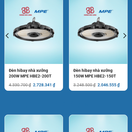
Đèn hibay nhà xưởng
Đèn hibay nhà xưởng
200W MPE HBE2-200T
150W MPE HBE2-150T
Giá
Giá
Giá
Giá
4.330.700
₫
2.728.341
₫
3.248.500
₫
2.046.555
₫
gốc
hiện
gốc
hiện
là:
tại
là:
tại
4.330.700 ₫.
là:
3.248.500 ₫.
là:
2.728.341 ₫.
2.046.
Đèn Highbay Nhà Xưởng MPE