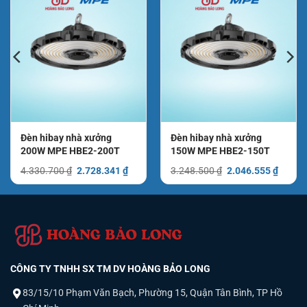
Đèn hibay nhà xưởng
Đèn hibay nhà xưởng
200W MPE HBE2-200T
150W MPE HBE2-150T
Giá
Giá
Giá
Giá
4.330.700
₫
2.728.341
₫
3.248.500
₫
2.046.555
₫
gốc
hiện
gốc
hiện
là:
tại
là:
tại
4.330.700 ₫.
là:
3.248.500 ₫.
là:
.459 ₫.
2.728.341 ₫.
2.046.
CÔNG TY TNHH SX TM DV HOÀNG BẢO LONG
83/15/10 Phạm Văn Bạch, Phường 15, Quận Tân Bình, TP Hồ