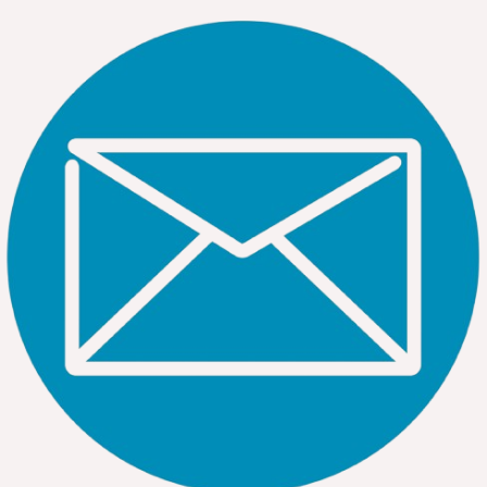
lắp đặt trong lòng bể hoặc dọc theo đường đi của nước,
biến những dòng nước thành những tác phẩm nghệ thuật
ánh sáng sống động vào ban đêm.
Hồ cá Koi, Tiểu cảnh nước trong sân vườn:
Các dòng
Đèn
dưới nước
công suất nhỏ, tinh tế như PRGU3L (3W) hay
PRGW6L (6W) của Paragon giúp làm nổi bật vẻ đẹp của
những chú cá Koi và tạo điểm nhấn ánh sáng huyền ảo
cho tiểu cảnh.
Các công trình thủy sinh, thủy cung:
Sử dụng
Đèn dưới
nước
để chiếu sáng và tạo môi trường ánsáng phù hợp cho
các loài thủy sinh.
LỢI ÍCH KHI SỬ DỤNG ĐÈN DƯỚI NƯỚC
So với các loại
Đèn dưới nước
truyền thống,
Đèn dưới
nước
LED mang lại những lợi ích vượt trội:
Tiết kiệm chi phí vận hành:
Với hiệu suất phát quang