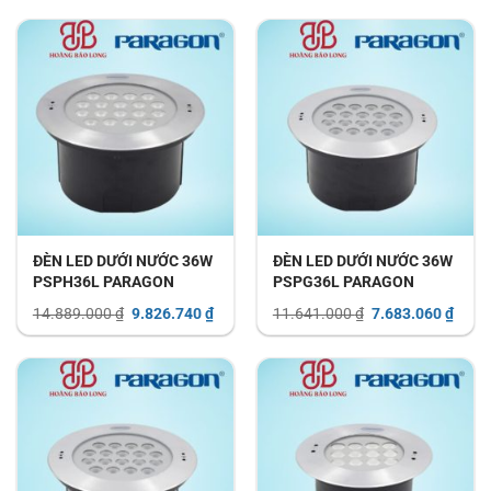
là:
tại
là:
tại
1.293.000 ₫.
là:
407.000 ₫.
là:
853.380 ₫.
268.620 ₫.
ĐÈN LED DƯỚI NƯỚC 36W
ĐÈN LED DƯỚI NƯỚC 36W
PSPH36L PARAGON
PSPG36L PARAGON
Giá
Giá
Giá
Giá
14.889.000
₫
9.826.740
₫
11.641.000
₫
7.683.060
₫
gốc
hiện
gốc
hiện
là:
tại
là:
tại
14.889.000 ₫.
là:
11.641.000 ₫.
là:
9.826.740 ₫.
7.683