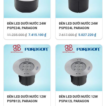
ĐÈN LED DƯỚI NƯỚC 24W
ĐÈN LED DƯỚI NƯỚC 24W
PSPE24L PARAGON
PSPD24L PARAGON
Giá
Giá
Giá
Giá
11.235.000
₫
7.415.100
₫
7.617.000
₫
5.027.220
₫
gốc
hiện
gốc
hiện
là:
tại
là:
tại
11.235.000 ₫.
là:
7.617.000 ₫.
là:
7.415.100 ₫.
5.027.
ĐÈN LED DƯỚI NƯỚC 12W
ĐÈN LED DƯỚI NƯỚC 12W
PSPB12L PARAGON
PSPA12L PARAGON