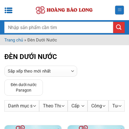
Bỏ
qua
nội
dung
Tìm
kiếm:
Trang chủ
»
Đèn Dưới Nước
ĐÈN DƯỚI NƯỚC
Đèn dưới nước
Paragon