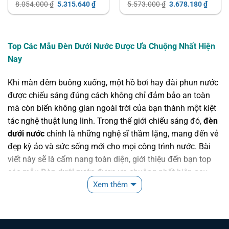
Giá
Giá
Giá
Giá
8.054.000
₫
5.315.640
₫
5.573.000
₫
3.678.180
₫
gốc
hiện
gốc
hiện
là:
tại
là:
tại
8.054.000 ₫.
là:
5.573.000 ₫.
là:
5.315.640 ₫.
3.678.
Top Các Mẫu Đèn Dưới Nước Được Ưa Chuộng Nhất Hiện
Nay
Khi màn đêm buông xuống, một hồ bơi hay đài phun nước
được chiếu sáng đúng cách không chỉ đảm bảo an toàn
mà còn biến không gian ngoài trời của bạn thành một kiệt
tác nghệ thuật lung linh. Trong thế giới chiếu sáng đó,
đèn
dưới nước
chính là những nghệ sĩ thầm lặng, mang đến vẻ
đẹp kỳ ảo và sức sống mới cho mọi công trình nước. Bài
viết này sẽ là cẩm nang toàn diện, giới thiệu đến bạn top
các mẫu
Đèn dưới nước
được ưa chuộng nhất hiện nay,
cùng những kinh nghiệm lựa chọn, lắp đặt và bảo dưỡng
Xem thêm
để bạn có được giải pháp chiếu sáng hoàn hảo nhất.
GIỚI THIỆU CHUNG VỀ ĐÈN DƯỚI NƯỚC