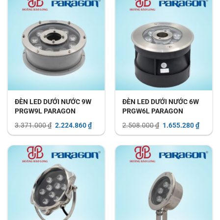
ĐÈN LED DƯỚI NƯỚC 9W
ĐÈN LED DƯỚI NƯỚC 6W
PRGW9L PARAGON
PRGW6L PARAGON
Giá
Giá
Giá
Giá
3.371.000
₫
2.224.860
₫
2.508.000
₫
1.655.280
₫
gốc
hiện
gốc
hiện
là:
tại
là:
tại
3.371.000 ₫.
là:
2.508.000 ₫.
là:
2.224.860 ₫.
1.655.