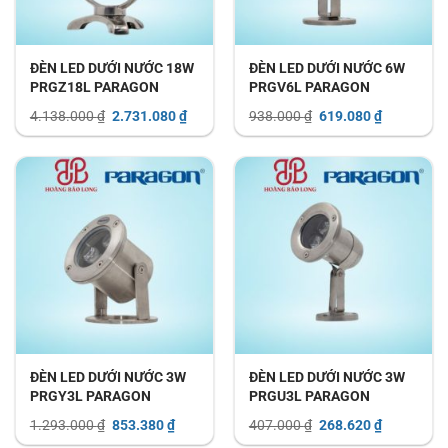
ĐÈN LED DƯỚI NƯỚC 18W
ĐÈN LED DƯỚI NƯỚC 6W
PRGZ18L PARAGON
PRGV6L PARAGON
Giá
Giá
Giá
Giá
4.138.000
₫
2.731.080
₫
938.000
₫
619.080
₫
gốc
hiện
gốc
hiện
là:
tại
là:
tại
4.138.000 ₫.
là:
938.000 ₫.
là:
2.731.080 ₫.
619.080 ₫.
ĐÈN LED DƯỚI NƯỚC 3W
ĐÈN LED DƯỚI NƯỚC 3W
PRGY3L PARAGON
PRGU3L PARAGON
Giá
Giá
Giá
Giá
1.293.000
₫
853.380
₫
407.000
₫
268.620
₫
gốc
hiện
gốc
hiện