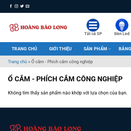
Bỏ
qua
nội
dung
Tất cả SP
Đèn Led
TRANG CHỦ
GIỚI THIỆU
SẢN PHẨM
BẢNG
Trang chủ
»
Ổ cắm - Phích cắm công nghiệp
Ổ CẮM - PHÍCH CẮM CÔNG NGHIỆP
Không tìm thấy sản phẩm nào khớp với lựa chọn của bạn.