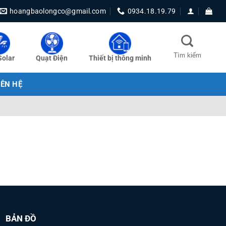
hoangbaolongco@gmail.com
0934.18.19.79
Solar
Quạt Điện
Thiết bị thông minh
IÊN HỆ
BẢN ĐỒ