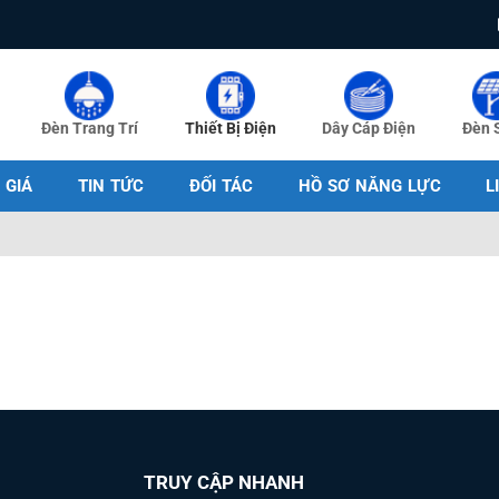
Đèn Trang Trí
Thiết Bị Điện
Dây Cáp Điện
Đèn 
 GIÁ
TIN TỨC
ĐỐI TÁC
HỒ SƠ NĂNG LỰC
L
TRUY CẬP NHANH