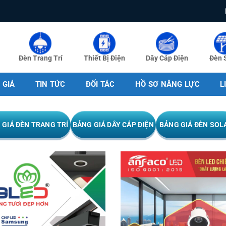
Đèn Trang Trí
Thiết Bị Điện
Dây Cáp Điện
Đèn 
 GIÁ
TIN TỨC
ĐỐI TÁC
HỒ SƠ NĂNG LỰC
L
 GIÁ ĐÈN TRANG TRÍ
BẢNG GIÁ DÂY CÁP ĐIỆN
BẢNG GIÁ ĐÈN SOL