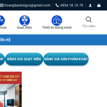
hoangbaolongco@gmail.com
0934.18.19.79
Solar
Quạt Điện
Thiết bị thông minh
IÊN HỆ
AR
BẢNG GIÁ QUẠT ĐIỆN
BẢNG GIÁ SẢN PHẨM KHÁC