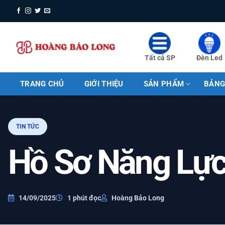
Bỏ
qua
nội
dung
Tất cả SP
Đèn Led
TRANG CHỦ
GIỚI THIỆU
SẢN PHẨM
BẢNG
TIN TỨC
Hồ Sơ Năng Lự
14/09/2025
1 phút đọc
Hoàng Bảo Long