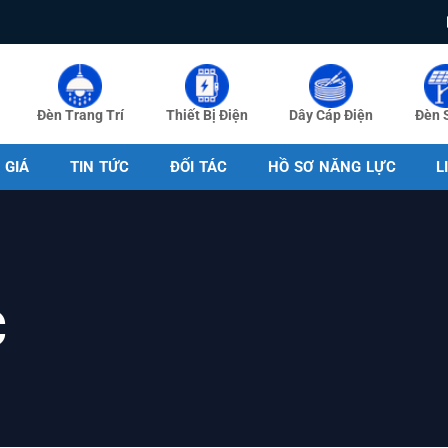
Đèn Trang Trí
Thiết Bị Điện
Dây Cáp Điện
Đèn 
 GIÁ
TIN TỨC
ĐỐI TÁC
HỒ SƠ NĂNG LỰC
L
c