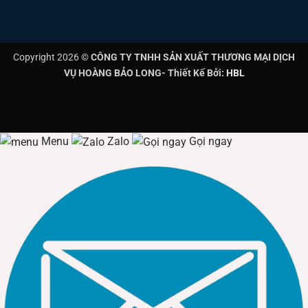
rãi trong nhiều lĩnh vực khác nhau. Người dùng có thể sử
dụng đèn để chiếu sáng sân vườn, cổng nhà, lối đi, ban
công, bãi đỗ xe, giúp không gian trở nên an toàn và tiện
Copyright 2026 ©
CÔNG TY TNHH SẢN XUẤT THƯƠNG MẠI DỊCH
nghi hơn.
VỤ HOÀNG BẢO LONG- Thiết Kế Bởi:
HBL
Ngoài ra, đèn còn được dùng để chiếu sáng đường phố,
công viên, khuôn viên trường học, bệnh viện, đảm bảo tầm
nhìn tốt vào ban đêm mà không tốn chi phí điện năng. Với
Menu
Zalo
Gọi ngay
thiết kế chắc chắn, khả năng chống nước và chống bụi,
Đèn năng lượng mặt trời MPE 300w SFLD2-300 cũng là
giải pháp lý tưởng cho kho bãi, nhà xưởng và các công
trình ngoài trời cần chiếu sáng liên tục.
5. Nơi mua Đèn năng lượng mặt trời MPE 300w
SFLD2-300 Uy Tín
Đèn năng lượng mặt trời MPE 300w SFLD2-300
là lựa
chọn tối ưu cho những ai đang tìm kiếm một sản phẩm
chiếu sáng hiệu quả, tiết kiệm năng lượng và thân thiện với