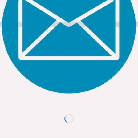
Mail: hoangbaolongco@gmail.com
Xem thêm các sản phẩm đèn năng lượng mặt trời MPE
khác:
Tại đây