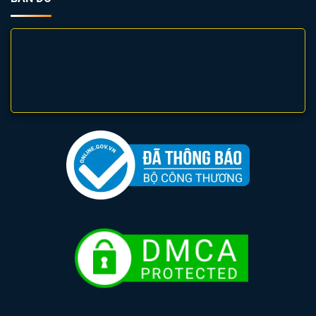
Hướng dẫn sử dụng và lắp đặt đèn năng lượng mặt trời SFLD2
4. Đèn năng lượng mặt trời MPE 300W SFLD2-
300 – Ứng dụng đa dạng trong đời sống
– Đèn năng lượng mặt trời MPE 300w SFLD2-300 cho sân
vườn, cổng nhà
– Đèn LED MPE SFLD2-300 chiếu sáng đường phố, công
viên
– Đèn năng lượng mặt trời MPE 300W cho bãi đỗ xe, nhà
xưởng
Với công suất 300W và ánh sáng mạnh mẽ, đèn năng
lượng mặt trời MPE 300w SFLD2-300 được ứng dụng rộng