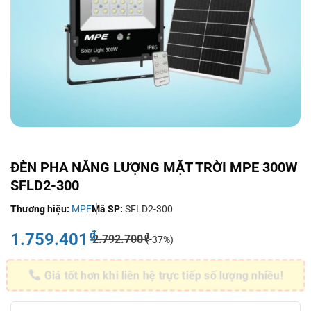
ĐÈN PHA NĂNG LƯỢNG MẶT TRỜI MPE 300W
SFLD2-300
Thương hiệu:
MPE
Mã SP:
SFLD2-300
₫
1.759.401
₫
2.792.700
(-37%)
Giá tốt hơn khi liên hệ trực tiếp số lượng nhiều!