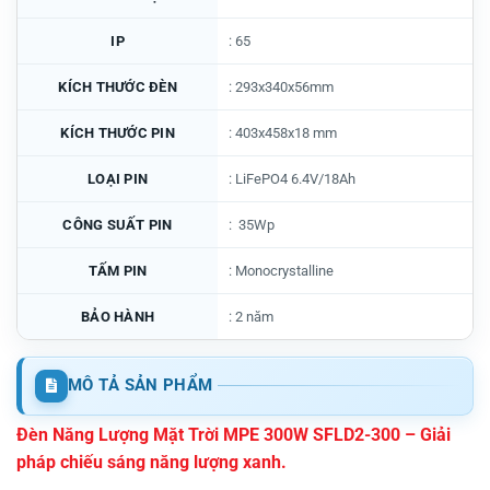
IP
: 65
KÍCH THƯỚC ĐÈN
: 293x340x56mm
KÍCH THƯỚC PIN
: 403x458x18 mm
LOẠI PIN
: LiFePO4 6.4V/18Ah
CÔNG SUẤT PIN
: 35Wp
TẤM PIN
: Monocrystalline
BẢO HÀNH
: 2 năm
MÔ TẢ SẢN PHẨM
Đèn Năng Lượng Mặt Trời MPE 300W SFLD2-300
– Giải
pháp chiếu sáng năng lượng xanh.