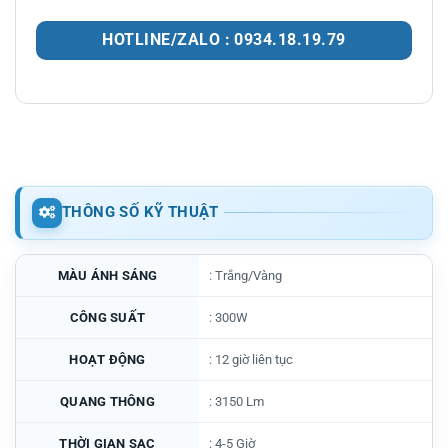
HOTLINE/ZALO : 0934.18.19.79
THÔNG SỐ KỸ THUẬT
MÀU ÁNH SÁNG
: Trắng/Vàng
CÔNG SUẤT
: 300W
HOẠT ĐỘNG
: 12 giờ liên tục
QUANG THÔNG
: 3150 Lm
THỜI GIAN SẠC
: 4-5 Giờ