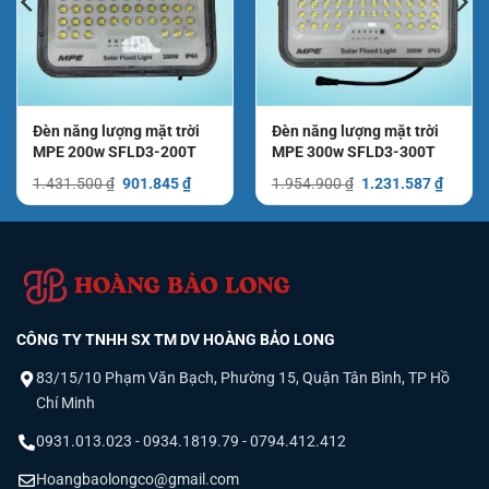
Đèn năng lượng mặt trời
Đèn năng lượng mặt trời
Hướng dẫn bảo quản đèn năng lượng mặt trời SFLD2
MPE 200w SFLD3-200T
MPE 300w SFLD3-300T
Giá
Giá
Giá
Giá
1.431.500
₫
901.845
₫
1.954.900
₫
1.231.587
₫
gốc
hiện
gốc
hiện
3. Đèn năng lượng mặt trời MPE 300W SFLD2-
là:
tại
là:
tại
1.431.500 ₫.
là:
1.954.900 ₫.
là:
300 – Lắp đặt dễ dàng, không cần dây điện
.485 ₫.
901.845 ₫.
1.231.
– Đèn năng lượng mặt trời MPE 300w SFLD2-300 không
cần dây điện
– Đèn LED Năng lượng mặt trời MPE 300W SFLD2-300 lắp
CÔNG TY TNHH SX TM DV HOÀNG BẢO LONG
đặt linh hoạt nhiều vị trí
83/15/10 Phạm Văn Bạch, Phường 15, Quận Tân Bình, TP Hồ
– Đèn năng lượng mặt trời MPE 300W thân thiện với môi
Chí Minh
trường
0931.013.023 - 0934.1819.79 - 0794.412.412
Một trong những ưu điểm lớn của
đèn năng lượng mặt trời
Hoangbaolongco@gmail.com
MPE 300w SFLD2-300
là không cần đấu nối dây điện, giúp