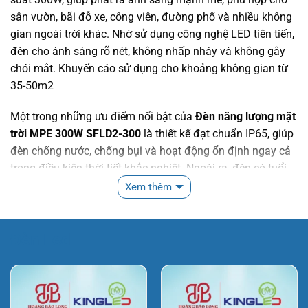
sân vườn, bãi đỗ xe, công viên, đường phố và nhiều không
gian ngoài trời khác. Nhờ sử dụng công nghệ LED tiên tiến,
đèn cho ánh sáng rõ nét, không nhấp nháy và không gây
chói mắt. Khuyến cáo sử dụng cho khoảng không gian từ
35-50m2
Một trong những ưu điểm nổi bật của
Đèn năng lượng mặt
trời MPE 300W SFLD2-300
là thiết kế đạt chuẩn IP65, giúp
đèn chống nước, chống bụi và hoạt động ổn định ngay cả
trong điều kiện thời tiết khắc nghiệt. Ngoài ra, đèn có tuổi
thọ lên đến 30.000 giờ, giúp người dùng tiết kiệm đáng kể
Xem thêm
chi phí bảo trì và thay thế.
Đèn Led
CÔNG
CÔNG
KÍCH THƯỚC
QUANG
GIÁ BÁN
MÃ
SUẤT
SUẤT
ĐÈN
THÔNG
HBL
HÀNG
PIN
SFLD2-
3150
300W
293x340x56mm
35Wp
1.596.920
300T/V
lm