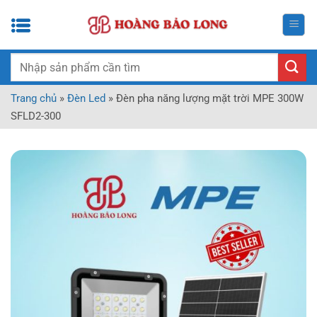
Bỏ
qua
nội
dung
Tìm
kiếm:
Trang chủ
»
Đèn Led
»
Đèn pha năng lượng mặt trời MPE 300W
SFLD2-300