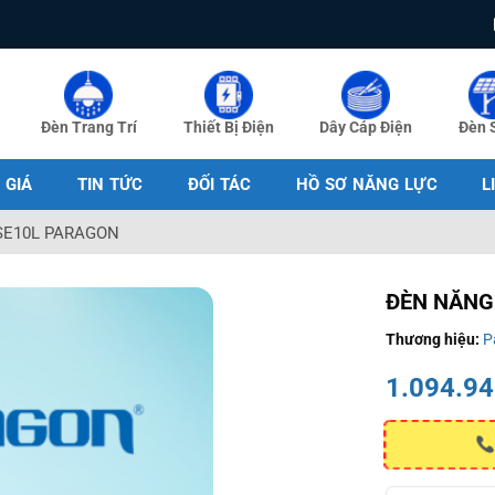
Đèn Trang Trí
Thiết Bị Điện
Dây Cáp Điện
Đèn 
 GIÁ
TIN TỨC
ĐỐI TÁC
HỒ SƠ NĂNG LỰC
L
SE10L PARAGON
ĐÈN NĂNG
Thương hiệu:
P
1.094.9