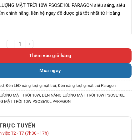
ƯỢNG MẶT TRỜI 10W PSOSE10L PARAGON siêu sáng, siêu
m chính hãng. liên hệ ngay để được giá tốt nhất từ Hoàng
NG MẶT TRỜI 10W PSOSE10L PARAGON số lượng
Thêm vào giỏ hàng
Mua ngay
ed
,
Đèn LED năng lượng mặt trời
,
Đèn năng lượng mặt trời Paragon
LƯỢNG MẶT TRỜI 10W
,
ĐÈN NĂNG LƯỢNG MẶT TRỜI 10W PSOSE10L
,
G MẶT TRỜI 10W PSOSE10L PARAGON
 TRỰC TUYẾN
 việc T2 - T7 (7h30 - 17h)