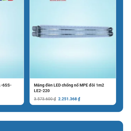
L-6SS-
Máng đèn LED chống nổ MPE đôi 1m2
LE2-220
Giá
Giá
3.573.600
₫
2.251.368
₫
gốc
hiện
là:
tại
3.573.600 ₫.
là:
2.251.368 ₫.