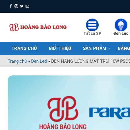
Bỏ
qua
nội
dung
Tất cả SP
Đèn Led
TRANG CHỦ
GIỚI THIỆU
SẢN PHẨM
BẢNG
Trang chủ
»
Đèn Led
»
ĐÈN NĂNG LƯỢNG MẶT TRỜI 10W PSO