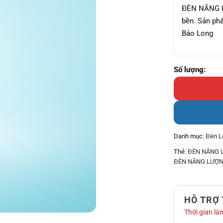
ĐÈN NĂNG L
bền. Sản phẩ
Bảo Long
ĐÈN NĂNG LƯỢ
Danh mục:
Đèn L
Thẻ:
ĐÈN NĂNG 
ĐÈN NĂNG LƯỢN
HỖ TRỢ
Thời gian làm