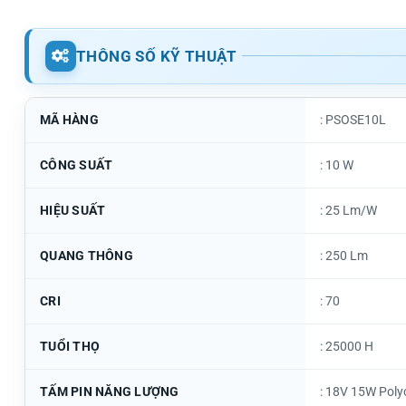
THÔNG SỐ KỸ THUẬT
MÃ HÀNG
: PSOSE10L
CÔNG SUẤT
: 10 W
HIỆU SUẤT
: 25 Lm/W
QUANG THÔNG
: 250 Lm
CRI
: 70
TUỔI THỌ
: 25000 H
TẤM PIN NĂNG LƯỢNG
: 18V 15W Polyc