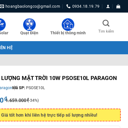
hoangbaolongco@gmail.com
0934.18.19.79
Solar
Quạt Điện
Thiết bị thông minh
IÊN HỆ
 LƯỢNG MẶT TRỜI 10W PSOSE10L PARAGON
aragon
Mã SP:
PSOSE10L
₫
40
₫
1.659.000
(-34%)
Giá tốt hơn khi liên hệ trực tiếp số lượng nhiều!