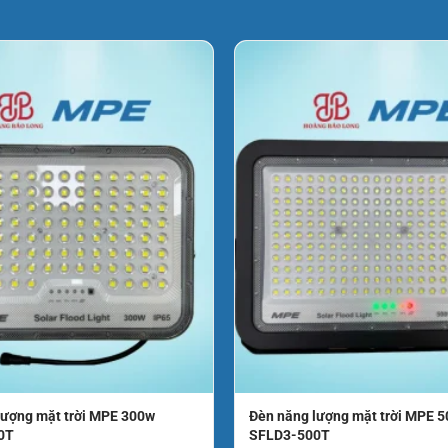
nh, TP. Hồ Chí Minh
lượng mặt trời MPE 300w
Đèn năng lượng mặt trời MPE 
0T
SFLD3-500T