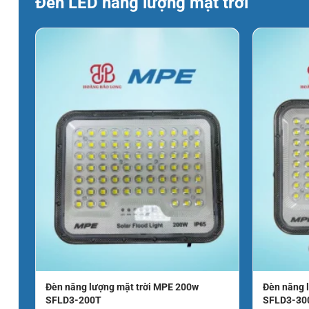
Đèn LED năng lượng mặt trời
Tiêu chuẩn sản xuất
Thiết kế và sản xuất theo tiêu chuẩn IEC 60598
THÔNG TIN LIÊN HỆ:
CÔNG TY TNHH SX TM DV HOÀNG BẢO LONG
Địa chỉ: 83/15/10 Phạm Văn Bạch, Phường 15, Quận Tân Bì
Hotline 0934.1819.79
Zalo : 0934.1819.79
Facebook: Hoàng Bảo Long
Mail: hoangbaolongco@gmail.com
Website: https://hoangbaolong.net
Đèn năng lượng mặt trời MPE 200w
Đèn năng 
SFLD3-200T
SFLD3-30