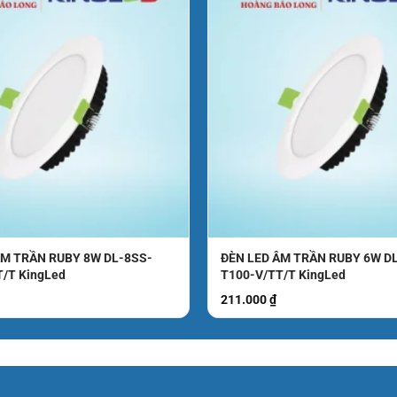
ÂM TRẦN RUBY 8W DL-8SS-
ĐÈN LED ÂM TRẦN RUBY 6W D
T/T KingLed
T100-V/TT/T KingLed
211.000
₫
t khi trời sáng