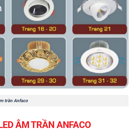
m trần Anfaco
 LED ÂM TRẦN ANFACO