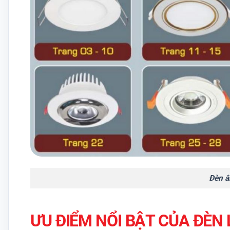
Đèn â
ƯU ĐIỂM NỔI BẬT CỦA ĐÈN