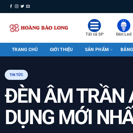
Bỏ
qua
nội
dung
Tất cả SP
Đèn Led
TRANG CHỦ
GIỚI THIỆU
SẢN PHẨM
BẢNG
TIN TỨC
ĐÈN ÂM TRẦN
DỤNG MỚI NHẤ