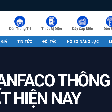
Đèn Trang Trí
Thiết Bị Điện
Dây Cáp Điện
Đèn 
 GIÁ
TIN TỨC
ĐỐI TÁC
HỒ SƠ NĂNG LỰC
L
 ANFACO THÔNG
T HIỆN NAY