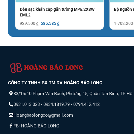
Đèn sạc khẩn cấp gắn tường MPE 2X3W
Bộ nguồn 
EML2
Giá
Giá
929.500
₫
585.585
₫
1.702.20
gốc
hiện
là:
tại
929.500 ₫.
là:
585.585 ₫.
CÔNG TY TNHH SX TM DV HOÀNG BẢO LONG
83/15/10 Phạm Văn Bạch, Phường 15, Quận Tân Bình, TP Hồ
0931.013.023 - 0934.1819.79 - 0794.412.412
Hoangbaolongco@gmail.com
FB: HOÀNG BẢO LONG