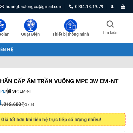
hoangbaolongco@gmail.com
0934.18.19.79
Solar
Quạt Điện
Thiết bị thông minh
IÊN HỆ
KHẨN CẤP ÂM TRẦN VUÔNG MPE 3W EM-NT
PE
Mã SP:
EM-NT
₫
₫
1.212.600
(-37%)
Giá tốt hơn khi liên hệ trực tiếp số lượng nhiều!