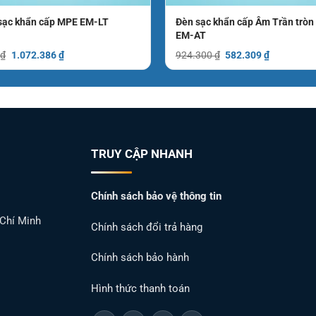
sạc khẩn cấp MPE EM-LT
Đèn sạc khẩn cấp Âm Trần trò
EM-AT
Giá
Giá
Giá
Giá
0
₫
1.072.386
₫
924.300
₫
582.309
₫
gốc
hiện
gốc
hiện
là:
tại
là:
tại
1.702.200 ₫.
là:
924.300 ₫.
là:
1.072.386 ₫.
582.309 ₫
TRUY CẬP NHANH
Chính sách bảo vệ thông tin
 Chí Minh
Chính sách đổi trả hàng
Chính sách bảo hành
Hình thức thanh toán