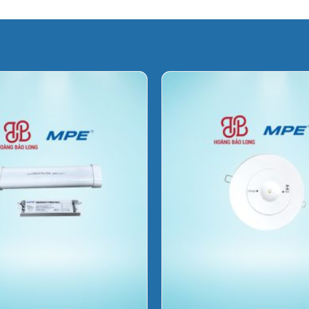
542.520 ₫.
853.380 