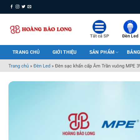
Bỏ
qua
nội
dung
Tất cả SP
Đèn Led
TRANG CHỦ
GIỚI THIỆU
SẢN PHẨM
BẢNG
Trang chủ
»
Đèn Led
»
Đèn sạc khẩn cấp Âm Trần vuông MPE 