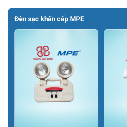
906.840 ₫.
Đèn sạc khẩn cấp MPE