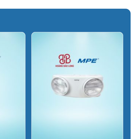
₫.
585.585 ₫.