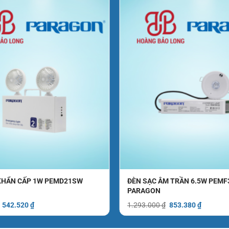
KHẨN CẤP 1W PEMD21SW
ĐÈN SẠC ÂM TRẦN 6.5W PEMF
PARAGON
Giá
Giá
Giá
Giá
542.520
₫
1.293.000
₫
853.380
₫
gốc
hiện
gốc
hiện
là:
tại
là:
tại
822.000 ₫.
là:
1.293.000 ₫.
là: