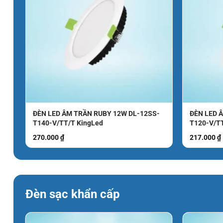
ĐÈN LED ÂM TRẦN RUBY 12W DL-12SS-
ĐÈN LED 
T140-V/TT/T KingLed
T120-V/T
270.000
₫
217.000
₫
Đèn sạc khẩn cấp