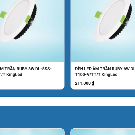
ÂM TRẦN RUBY 8W DL-8SS-
ĐÈN LED ÂM TRẦN RUBY 6W D
T/T KingLed
T100-V/TT/T KingLed
211.000
₫