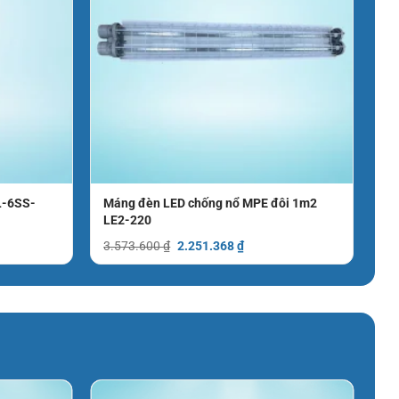
L-6SS-
Máng đèn LED chống nổ MPE đôi 1m2
LE2-220
Giá
Giá
3.573.600
₫
2.251.368
₫
gốc
hiện
là:
tại
3.573.600 ₫.
là:
2.251.368 ₫.