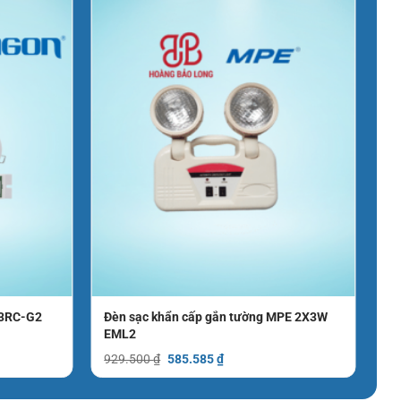
3RC-G2
Đèn sạc khẩn cấp gắn tường MPE 2X3W
EML2
Giá
Giá
929.500
₫
585.585
₫
gốc
hiện
là:
tại
929.500 ₫.
là: