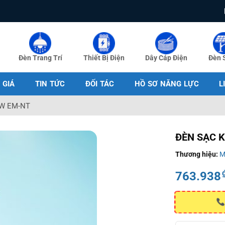
Đèn Trang Trí
Thiết Bị Điện
Dây Cáp Điện
Đèn 
 GIÁ
TIN TỨC
ĐỐI TÁC
HỒ SƠ NĂNG LỰC
L
3W EM-NT
ĐÈN SẠC 
Thương hiệu:
M
763.938