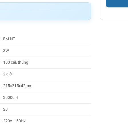
: EM-NT
: 3W
: 100 cái/thùng
: 2 giờ
:
215x215x42mm
: 30000 H
: 20
: 220v – 50Hz