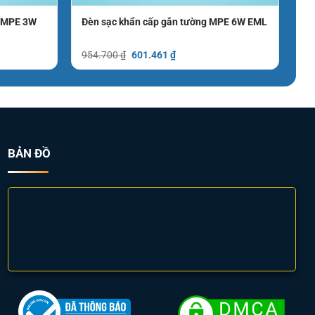
n MPE 3W
Đèn sạc khẩn cấp gắn tường MPE 6W EML
Giá
Giá
954.700
₫
601.461
₫
gốc
hiện
là:
tại
954.700 ₫.
là:
.
601.461 ₫.
BẢN ĐỒ