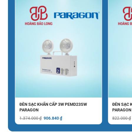
EML
ĐÈN SẠC KHẨN CẤP 3W PEMD23SW
ĐÈN SẠC 
PARAGON
PARAGON
Giá
Giá
1.374.000
₫
906.840
₫
822.000
₫
gốc
hiện
là:
tại
1.374.000 ₫.
là: