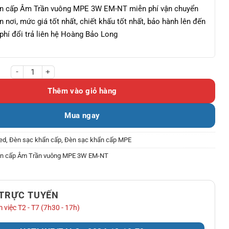
n cấp Âm Trần vuông MPE 3W EM-NT miễn phí vận chuyển
n nơi, mức giá tốt nhất, chiết khấu tốt nhất, bảo hành lên đến
phí đổi trả liên hệ Hoàng Bảo Long
ấp Âm Trần vuông MPE 3W EM-NT số lượng
Thêm vào giỏ hàng
Mua ngay
ed
,
Đèn sạc khẩn cấp
,
Đèn sạc khẩn cấp MPE
ẩn cấp Âm Trần vuông MPE 3W EM-NT
 TRỰC TUYẾN
 việc T2 - T7 (7h30 - 17h)