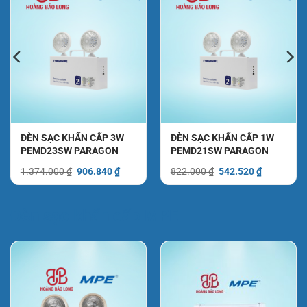
ĐÈN SẠC KHẨN CẤP 3W
ĐÈN SẠC KHẨN CẤP 1W
PEMD23SW PARAGON
PEMD21SW PARAGON
Giá
Giá
Giá
Giá
1.374.000
₫
906.840
₫
822.000
₫
542.520
₫
gốc
hiện
gốc
hiện
là:
tại
là:
tại
1.374.000 ₫.
là:
822.000 ₫.
là:
₫.
906.840 ₫.
542.520 ₫.
Đèn sạc khẩn cấp MPE