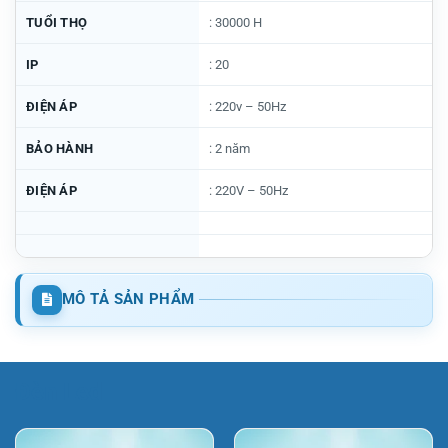
TUỔI THỌ
: 30000 H
IP
: 20
ĐIỆN ÁP
: 220v – 50Hz
BẢO HÀNH
: 2 năm
ĐIỆN ÁP
: 220V – 50Hz
MÔ TẢ SẢN PHẨM
Đèn Led