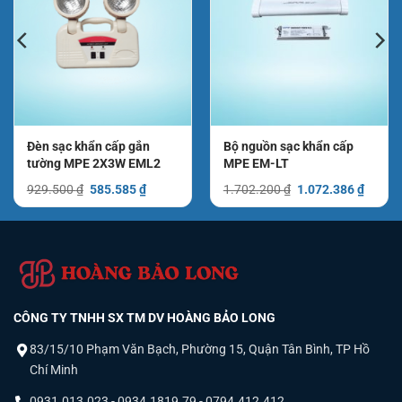
Đèn sạc khẩn cấp gắn
Bộ nguồn sạc khẩn cấp
tường MPE 2X3W EML2
MPE EM-LT
Giá
Giá
Giá
Giá
929.500
₫
585.585
₫
1.702.200
₫
1.072.386
₫
gốc
hiện
gốc
hiện
là:
tại
là:
tại
929.500 ₫.
là:
1.702.200 ₫.
là:
₫.
585.585 ₫.
1.072.
CÔNG TY TNHH SX TM DV HOÀNG BẢO LONG
83/15/10 Phạm Văn Bạch, Phường 15, Quận Tân Bình, TP Hồ
Chí Minh
0931.013.023 - 0934.1819.79 - 0794.412.412