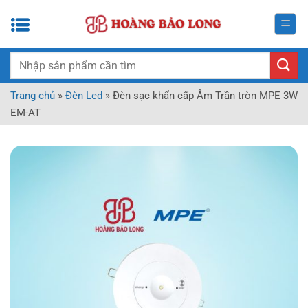
Bỏ
qua
nội
dung
Tìm
kiếm:
Trang chủ
»
Đèn Led
»
Đèn sạc khẩn cấp Âm Trần tròn MPE 3W
EM-AT