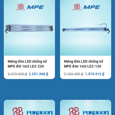
Máng đèn LED chống nổ
Máng đèn LED chống nổ
MPE đôi 1m2 LE2-220
MPE đơn 1m2 LE2-120
Giá
Giá
Giá
Giá
3.573.600
₫
2.251.368
₫
2.182.400
₫
1.374.912
₫
gốc
hiện
gốc
hiện
là:
tại
là:
tại
3.573.600 ₫.
là:
2.182.400 ₫.
là:
.066 ₫.
2.251.368 ₫.
1.374.
Đèn sạc khẩn cấp