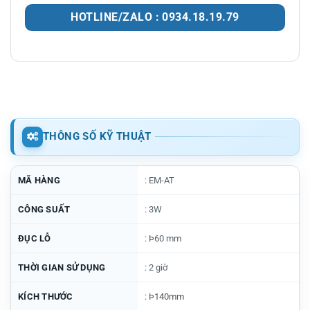
HOTLINE/ZALO : 0934.18.19.79
THÔNG SỐ KỸ THUẬT
MÃ HÀNG
: EM-AT
CÔNG SUẤT
: 3W
ĐỤC LỖ
:
Þ
60 mm
THỜI GIAN SỬ DỤNG
: 2 giờ
KÍCH THƯỚC
:
Þ140mm