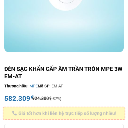
ĐÈN SẠC KHẨN CẤP ÂM TRẦN TRÒN MPE 3W
EM-AT
Thương hiệu:
MPE
Mã SP:
EM-AT
₫
582.309
₫
924.300
(-37%)
Giá tốt hơn khi liên hệ trực tiếp số lượng nhiều!