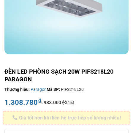
ĐÈN LED PHÒNG SẠCH 20W PIFS218L20
PARAGON
Thương hiệu:
Paragon
Mã SP:
PIFS218L20
₫
1.308.780
₫
1.983.000
(-34%)
Giá tốt hơn khi liên hệ trực tiếp số lượng nhiều!