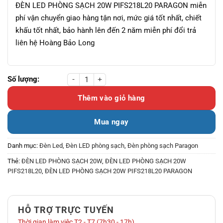
ĐÈN LED PHÒNG SẠCH 20W PIFS218L20 PARAGON miễn
phí vận chuyển giao hàng tận nơi, mức giá tốt nhất, chiết
khấu tốt nhất, bảo hành lên đến 2 năm miễn phí đổi trả
liên hệ Hoàng Bảo Long
ĐÈN LED PHÒNG SẠCH 20W PIFS218L20 PARAGON số lượng
Thêm vào giỏ hàng
Mua ngay
Danh mục:
Đèn Led
,
Đèn LED phòng sạch
,
Đèn phòng sạch Paragon
Thẻ:
ĐÈN LED PHÒNG SẠCH 20W
,
ĐÈN LED PHÒNG SẠCH 20W
PIFS218L20
,
ĐÈN LED PHÒNG SẠCH 20W PIFS218L20 PARAGON
HỖ TRỢ TRỰC TUYẾN
Thời gian làm việc T2 - T7 (7h30 - 17h)