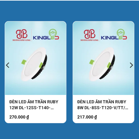
Đèn Led
ĐÈN LED ÂM TRẦN RUBY
ĐÈN LED ÂM TRẦN RUBY
12W DL-12SS-T140-
8W DL-8SS-T120-V/TT/T
V/TT/T KingLed
KingLed
270.000
₫
217.000
₫
₫.
Đèn LED phòng sạch