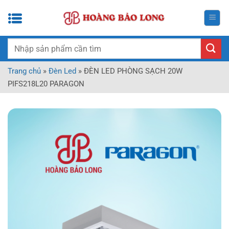
Bỏ
qua
nội
dung
Tìm
kiếm:
Trang chủ
»
Đèn Led
»
ĐÈN LED PHÒNG SẠCH 20W
PIFS218L20 PARAGON