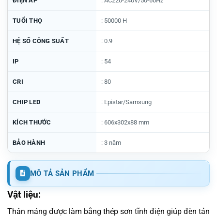
ĐIỆN ÁP
: AC220-240V/50-60Hz
TUỔI THỌ
: 50000 H
HỆ SỐ CÔNG SUẤT
: 0.9
IP
: 54
CRI
: 80
CHIP LED
: Epistar/Samsung
KÍCH THƯỚC
: 606x302x88 mm
BẢO HÀNH
: 3 năm
MÔ TẢ SẢN PHẨM
Vật liệu:
Thân máng được làm bằng thép sơn tĩnh điện giúp đèn tản