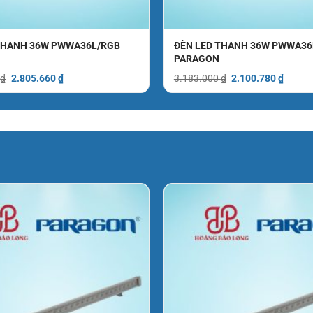
THANH 36W PWWA36L/RGB
ĐÈN LED THANH 36W PWWA36
PARAGON
Giá
Giá
Giá
Giá
0
₫
2.805.660
₫
3.183.000
₫
2.100.780
₫
gốc
hiện
gốc
hiện
là:
tại
là:
tại
4.251.000 ₫.
là:
3.183.000 ₫.
là:
2.805.660 ₫.
2.100.