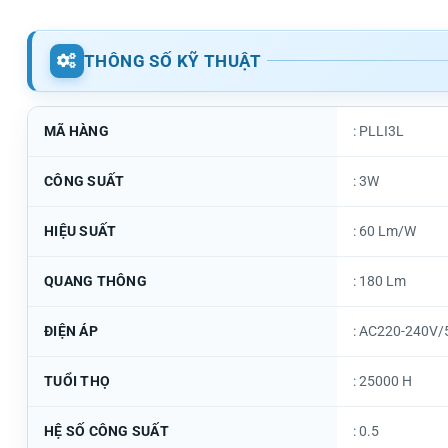
THÔNG SỐ KỸ THUẬT
MÃ HÀNG
: PLLI3L
CÔNG SUẤT
: 3W
HIỆU SUẤT
: 60 Lm/W
QUANG THÔNG
: 180 Lm
ĐIỆN ÁP
: AC220-240V/
TUỔI THỌ
: 25000 H
HỆ SỐ CÔNG SUẤT
: 0.5