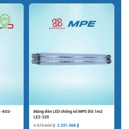
L-6SS-
Máng đèn LED chống nổ MPE đôi 1m2
LE2-220
Giá
Giá
3.573.600
₫
2.251.368
₫