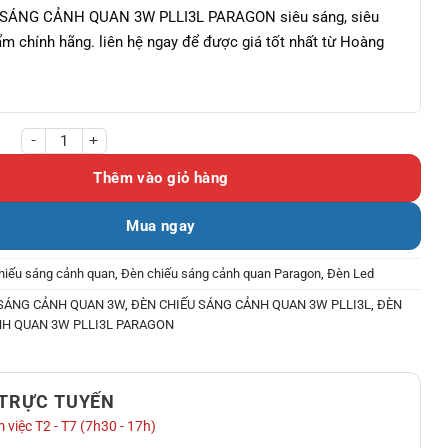
SÁNG CẢNH QUAN 3W PLLI3L PARAGON siêu sáng, siêu
m chính hãng. liên hệ ngay để được giá tốt nhất từ Hoàng
G CẢNH QUAN 3W PLLI3L PARAGON số lượng
Thêm vào giỏ hàng
Mua ngay
hiếu sáng cảnh quan
,
Đèn chiếu sáng cảnh quan Paragon
,
Đèn Led
 SÁNG CẢNH QUAN 3W
,
ĐÈN CHIẾU SÁNG CẢNH QUAN 3W PLLI3L
,
ĐÈN
NH QUAN 3W PLLI3L PARAGON
 TRỰC TUYẾN
 việc T2 - T7 (7h30 - 17h)