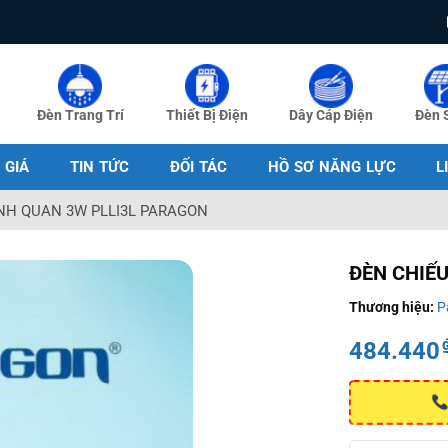
Đèn Trang Trí
Thiết Bị Điện
Dây Cáp Điện
Đèn 
 GIÁ
TIN TỨC
ĐỐI TÁC
HỒ SƠ NĂNG LỰC
L
NH QUAN 3W PLLI3L PARAGON
ĐÈN CHIẾ
Thương hiệu:
P
484.440