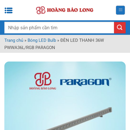
Bỏ
qua
nội
dung
Tìm
kiếm:
Trang chủ
»
Bóng LED Bulb
»
ĐÈN LED THANH 36W
PWWA36L/RGB PARAGON