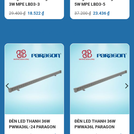
3W MPE LBD3-3
5W MPE LBD3-5
Giá
Giá
Giá
Giá
29.400
₫
18.522
₫
37.200
₫
23.436
₫
gốc
hiện
gốc
hiện
là:
tại
là:
tại
29.400 ₫.
là:
37.200 ₫.
là:
₫.
18.522 ₫.
23.436 ₫.
Đèn chiếu sáng cảnh quan
ĐÈN LED THANH 36W
ĐÈN LED THANH 36W
PWWA36L-24 PARAGON
PWWA36L PARAGON