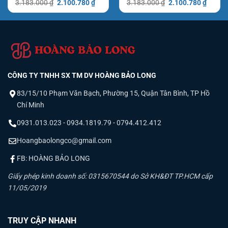
Giá
Giá
Giá
Giá
3.183.000
₫
2.100.780
₫
3.183.000
₫
2.100.780
₫
gốc
hiện
gốc
hiện
là:
tại
là:
tại
3.183.000 ₫.
là:
3.183.000 ₫.
là:
₫.
2.100.780 ₫.
2.100.
CÔNG TY TNHH SX TM DV HOÀNG BẢO LONG
83/15/10 Phạm Văn Bạch, Phường 15, Quận Tân Bình, TP Hồ
Chí Minh
0931.013.023 - 0934.1819.79 - 0794.412.412
Hoangbaolongco@gmail.com
FB: HOÀNG BẢO LONG
Giấy phép kinh doanh số: 0315670544 do Sở KH&ĐT TP.HCM cấp
11/05/2019
TRUY CẬP NHANH