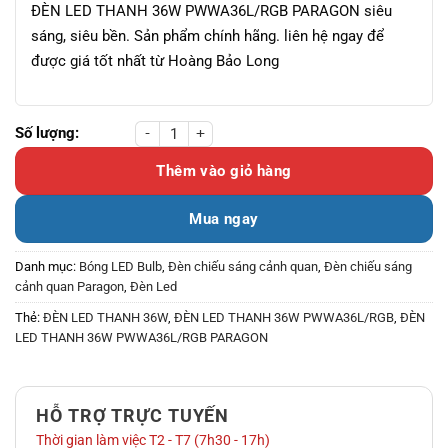
ĐÈN LED THANH 36W PWWA36L/RGB PARAGON siêu
sáng, siêu bền. Sản phẩm chính hãng. liên hệ ngay để
được giá tốt nhất từ Hoàng Bảo Long
ĐÈN LED THANH 36W PWWA36L/RGB PARAGON số lượng
Thêm vào giỏ hàng
Mua ngay
Danh mục:
Bóng LED Bulb
,
Đèn chiếu sáng cảnh quan
,
Đèn chiếu sáng
cảnh quan Paragon
,
Đèn Led
Thẻ:
ĐÈN LED THANH 36W
,
ĐÈN LED THANH 36W PWWA36L/RGB
,
ĐÈN
LED THANH 36W PWWA36L/RGB PARAGON
HỖ TRỢ TRỰC TUYẾN
Thời gian làm việc T2 - T7 (7h30 - 17h)