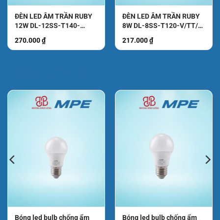
ĐÈN LED ÂM TRẦN RUBY
ĐÈN LED ÂM TRẦN RUBY
12W DL-12SS-T140-
8W DL-8SS-T120-V/TT/T
V/TT/T KingLed
KingLed
270.000
₫
217.000
₫
₫.
Bóng LED Bulb
Bóng led bulb chống ẩm
Bóng led bulb chống ẩm