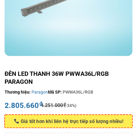
ĐÈN LED THANH 36W PWWA36L/RGB
PARAGON
Thương hiệu:
Paragon
Mã SP:
PWWA36L/RGB
₫
2.805.660
₫
4.251.000
(-34%)
Giá tốt hơn khi liên hệ trực tiếp số lượng nhiều!