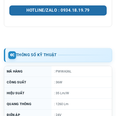
HOTLINE/ZALO : 0934.18.19.79
THÔNG SỐ KỸ THUẬT
MÃ HÀNG
: PWWA36L
CÔNG SUẤT
: 36W
HIỆU SUẤT
: 35 Lm/W
QUANG THÔNG
: 1260 Lm
ĐIỆN ÁP
: 24V