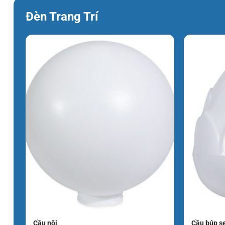
2. Chất liệu nhựa cao cấp chống ố vàng
Đèn Trang Trí
Sản phẩm tại Hoàng Bảo Long được làm từ nhựa PMMA hoặ
Điều này cực kỳ quan trọng với đèn ngoài trời, giúp quả cầ
dài tiếp xúc với nắng mưa – một vấn đề thường gặp ở các lo
3. Độ bền cơ học cao
Thiết kế hình cầu kết hợp với các đường gân sọc đóng vai 
đèn chịu được va đập tốt hơn, hạn chế nứt vỡ khi có gió bã
Ứng dụng thực tế
Với kích thước D400 (khá lớn), loại cầu đèn này phù hợp vớ
Chiếu sáng công viên:
Lắp trên các cột đèn cao 3m – 4m dọc
Trụ cổng biệt thự:
Tạo sự bề thế và sang trọng cho cổng ch
Tường rào bao quanh:
Lắp đặt trên các trụ tường rào để chi
Cầu nội
Cầu búp s