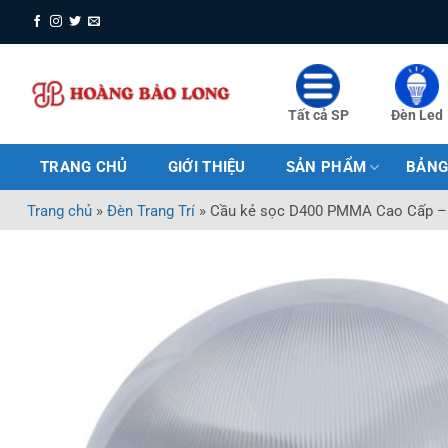
Bỏ
qua
nội
dung
Tất cả SP
Đèn Led
TRANG CHỦ
GIỚI THIỆU
SẢN PHẨM
BẢNG
Trang chủ
»
Đèn Trang Trí
»
Cầu kẻ sọc D400 PMMA Cao Cấp – 