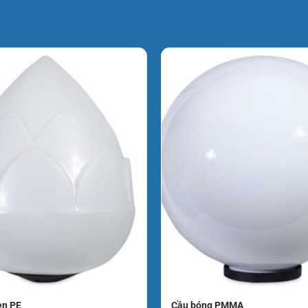
c PE cao cấp có thành phần chống tia UV.
u
không bị ố vàng
hay giòn gãy sau thời gian
ại nhựa rẻ tiền.
trò như các khung xương gia cường, giúp cầu
o hoặc tác động ngoại lực nhẹ.
i các không gian rộng thoáng:
 lối đi.
ính.
ếu sáng an ninh và trang trí.
en PE
Cầu bóng PMMA