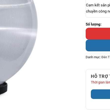
Cam kết sản 
chuyền công ng
Cầu kẻ sọc D40
Danh mục:
Đèn T
HỖ TRỢ
Thời gian làm