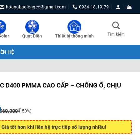
hoangbaolongco@gmail.com
0934.18.19.79
Solar
Quạt Điện
Thiết bị thông minh
IÊN HỆ
ỌC D400 PMMA CAO CẤP – CHỐNG Ố, CHỊU
₫
₫
560.000
(-50%)
Giá tốt hơn khi liên hệ trực tiếp số lượng nhiều!