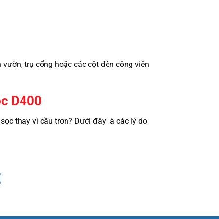
n vườn, trụ cổng hoặc các cột đèn công viên
ọc D400
 sọc thay vì cầu trơn? Dưới đây là các lý do
 hiệu ứng tán quang đặc biệt. Các đường gân
i lóa trực tiếp từ bóng LED bên trong, đồng