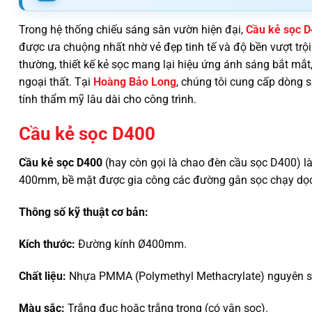
Trong hệ thống chiếu sáng sân vườn hiện đại,
Cầu kẻ sọc 
được ưa chuộng nhất nhờ vẻ đẹp tinh tế và độ bền vượt trội
thường, thiết kế kẻ sọc mang lại hiệu ứng ánh sáng bắt mắ
ngoại thất. Tại
Hoàng Bảo Long
, chúng tôi cung cấp dòng 
tính thẩm mỹ lâu dài cho công trình.
Cầu kẻ sọc D400
Cầu kẻ sọc D400
(hay còn gọi là chao đèn cầu sọc D400) là
400mm, bề mặt được gia công các đường gân sọc chạy dọc
Thông số kỹ thuật cơ bản:
Kích thước:
Đường kính Ø400mm.
Chất liệu:
Nhựa PMMA (Polymethyl Methacrylate) nguyên si
Màu sắc:
Trắng đục hoặc trắng trong (có vân sọc).