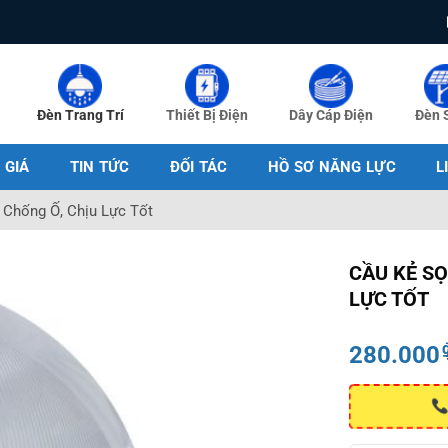
Đèn Trang Trí
Thiết Bị Điện
Dây Cáp Điện
Đèn 
 GIÁ
TIN TỨC
ĐỐI TÁC
HỒ SƠ NĂNG LỰC
L
Chống Ố, Chịu Lực Tốt
CẦU KẺ S
LỰC TỐT
280.000