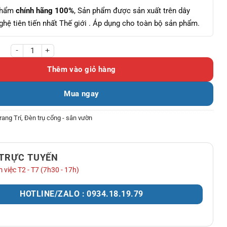
phẩm
chính hãng 100%
, Sản phẩm được sản xuất trên dây
hệ tiên tiến nhất Thế giới . Áp dụng cho toàn bộ sản phẩm.
0 PMMA Cao Cấp - Chống Ố, Chịu Lực Tốt số lượng
Thêm vào giỏ hàng
Mua ngay
rang Trí
,
Đèn trụ cổng - sân vườn
 TRỰC TUYẾN
 việc T2 - T7 (7h30 - 17h)
HOTLINE/ZALO : 0934.18.19.79