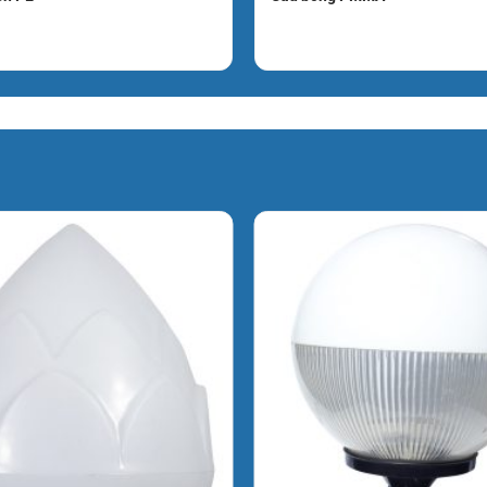
long.net
ng, chuẩn kích thước và tương thích với hệ
iếp tại website của chúng tôi.
ỹ thuật, hình ảnh thực tế của sản phẩm (như
thiết bị chiếu sáng uy tín. Khi truy cập
ất lượng (CO/CQ) nếu mua cho dự án.
hông chỉ bán hàng, chúng tôi am hiểu về kỹ
 qua Zalo hoặc Hotline để được tư vấn xem:
ày không?
h khuyến mãi và bảng giá chiết khấu cao cho