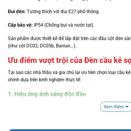
Đui đèn:
Tương thích với đui E27 phổ thông.
Cấp bảo vệ:
IP54 (Chống bụi và nước tạt).
Sản phẩm được thiết kế để lắp đặt trên các đầu cột đèn sâ
(như cột DC02, DC05b, Banian…).
Ưu điểm vượt trội của Đèn cầu kẻ s
Tại sao các nhà thầu và gia chủ lại ưu tiên chọn loại cầu kẻ
chính dựa trên kinh nghiệm thực tế:
1. Hiệu ứng ánh sáng độc đáo
Nếu cầu trơn tỏa sáng đồng đều thì
cầu kẻ sọc D400
tạo ra
Xem thêm
sọc giúp ánh sáng đi qua trở nên mềm mại hơn, giảm độ chó
thời tạo ra các vệt sáng lung linh rất đẹp mắt vào ban đêm.