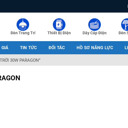
Đèn Trang Trí
Thiết Bị Điện
Dây Cáp Điện
Đèn 
 GIÁ
TIN TỨC
ĐỐI TÁC
HỒ SƠ NĂNG LỰC
L
 TRỜI 30W PARAGON”
ARAGON