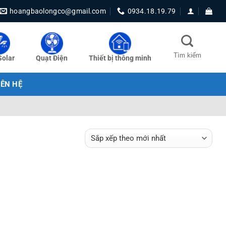
hoangbaolongco@gmail.com
0934.18.19.79
Solar
Quạt Điện
Thiết bị thông minh
IÊN HỆ