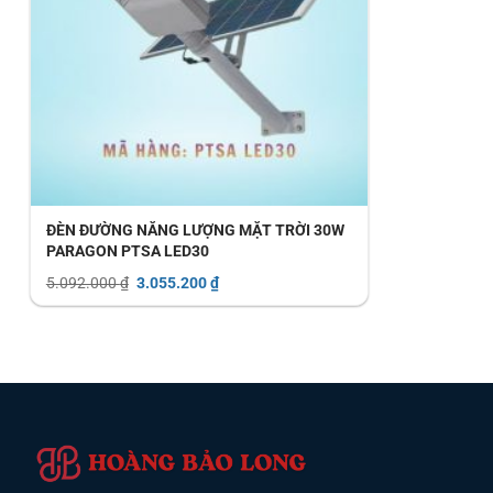
ĐÈN ĐƯỜNG NĂNG LƯỢNG MẶT TRỜI 30W
PARAGON PTSA LED30
Giá
Giá
5.092.000
₫
3.055.200
₫
gốc
hiện
là:
tại
5.092.000 ₫.
là:
3.055.200 ₫.