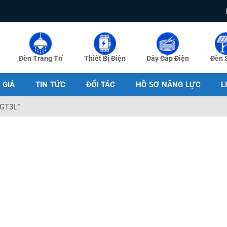
Đèn Trang Trí
Thiết Bị Điện
Dây Cáp Điện
Đèn 
 GIÁ
TIN TỨC
ĐỐI TÁC
HỒ SƠ NĂNG LỰC
L
RGT3L”