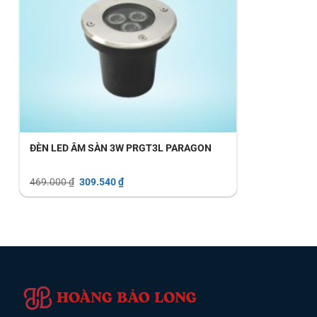
ĐÈN LED ÂM SÀN 3W PRGT3L PARAGON
Giá
Giá
469.000
₫
309.540
₫
gốc
hiện
là:
tại
469.000 ₫.
là:
309.540 ₫.