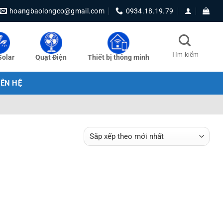
hoangbaolongco@gmail.com
0934.18.19.79
Solar
Quạt Điện
Thiết bị thông minh
IÊN HỆ