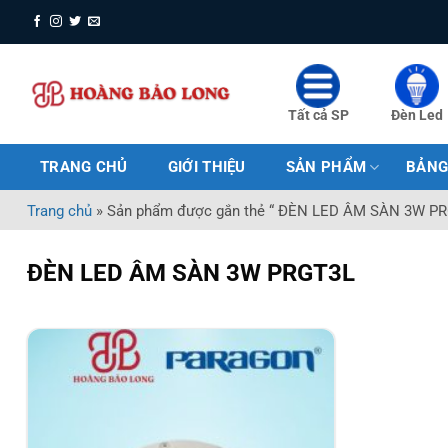
Bỏ
qua
nội
dung
Tất cả SP
Đèn Led
TRANG CHỦ
GIỚI THIỆU
SẢN PHẨM
BẢNG
Trang chủ
»
Sản phẩm được gắn thẻ “ ĐÈN LED ÂM SÀN 3W P
ĐÈN LED ÂM SÀN 3W PRGT3L