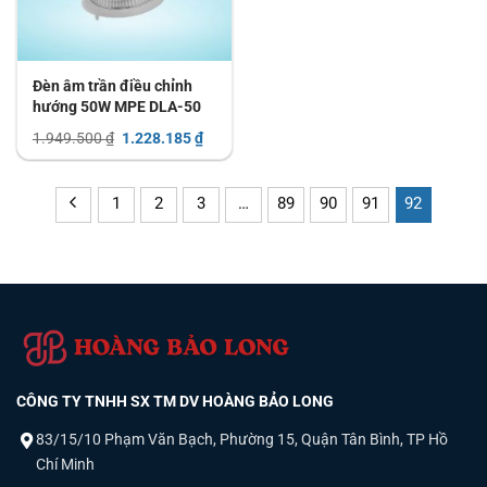
Đèn âm trần điều chỉnh
hướng 50W MPE DLA-50
Giá
Giá
1.949.500
₫
1.228.185
₫
gốc
hiện
là:
tại
1.949.500 ₫.
là:
1.228.185 ₫.
1
2
3
…
89
90
91
92
CÔNG TY TNHH SX TM DV HOÀNG BẢO LONG
83/15/10 Phạm Văn Bạch, Phường 15, Quận Tân Bình, TP Hồ
Chí Minh