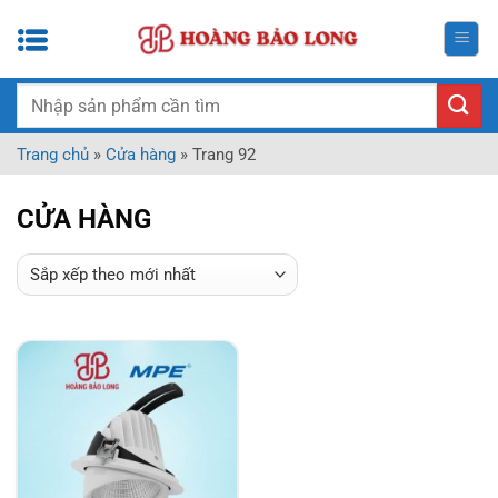
Bỏ
qua
nội
dung
Tìm
kiếm:
Trang chủ
»
Cửa hàng
»
Trang 92
CỬA HÀNG