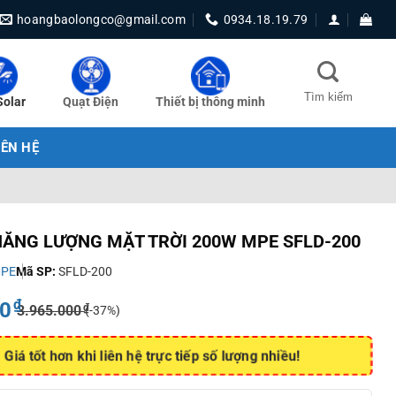
hoangbaolongco@gmail.com
0934.18.19.79
Solar
Quạt Điện
Thiết bị thông minh
IÊN HỆ
NĂNG LƯỢNG MẶT TRỜI 200W MPE SFLD-200
PE
Mã SP:
SFLD-200
₫
50
₫
3.965.000
(-37%)
Giá tốt hơn khi liên hệ trực tiếp số lượng nhiều!