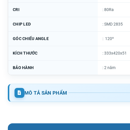
CRI
: 80Ra
CHIP LED
: SMD 2835
GÓC CHIẾU ANGLE
: 120º
KÍCH THƯỚC
: 333x420x51
BẢO HÀNH
: 2 năm
MÔ TẢ SẢN PHẨM