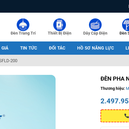
Đèn Trang Trí
Thiết Bị Điện
Dây Cáp Điện
Đèn 
 GIÁ
TIN TỨC
ĐỐI TÁC
HỒ SƠ NĂNG LỰC
L
 SFLD-200
ĐÈN PHA 
Thương hiệu:
M
2.497.9