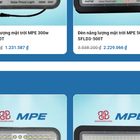
lượng mặt trời MPE 300w
Đèn năng lượng mặt trời MPE 
0T
SFLD3-500T
Giá
Giá
Giá
Giá
0
₫
1.231.587
₫
3.538.200
₫
2.229.066
₫
gốc
hiện
gốc
hiện
là:
tại
là:
tại
1.954.900 ₫.
là:
3.538.200 ₫.
là:
1.231.587 ₫.
2.229.