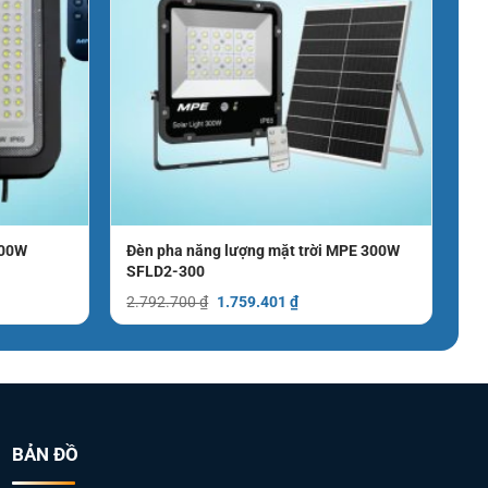
500W
Đèn pha năng lượng mặt trời MPE 300W
SFLD2-300
Giá
Giá
2.792.700
₫
1.759.401
₫
gốc
hiện
là:
tại
2.792.700 ₫.
là:
066 ₫.
1.759.401 ₫.
BẢN ĐỒ