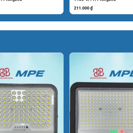
211.000
₫