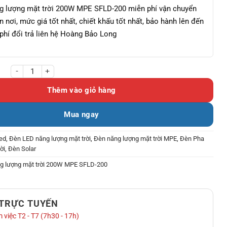
g lượng mặt trời 200W MPE SFLD-200 miễn phí vận chuyển
n nơi, mức giá tốt nhất, chiết khấu tốt nhất, bảo hành lên đến
phí đổi trả liên hệ Hoàng Bảo Long
ượng mặt trời 200W MPE SFLD-200 số lượng
Thêm vào giỏ hàng
Mua ngay
ed
,
Đèn LED năng lượng mặt trời
,
Đèn năng lượng mặt trời MPE
,
Đèn Pha
ời
,
Đèn Solar
g lượng mặt trời 200W MPE SFLD-200
 TRỰC TUYẾN
 việc T2 - T7 (7h30 - 17h)