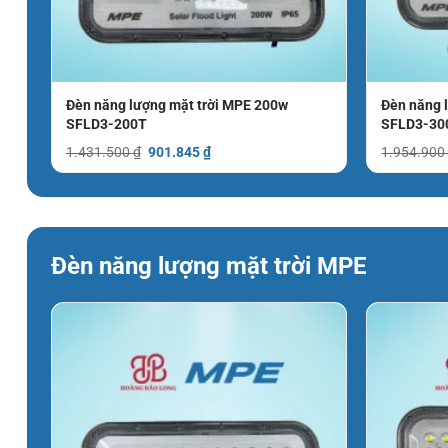
Đèn năng lượng mặt trời MPE 200w
Đèn năng 
SFLD3-200T
SFLD3-30
Giá
Giá
1.431.500
₫
901.845
₫
1.954.90
gốc
hiện
là:
tại
1.431.500 ₫.
là:
901.845 ₫.
Đèn năng lượng mặt trời MPE