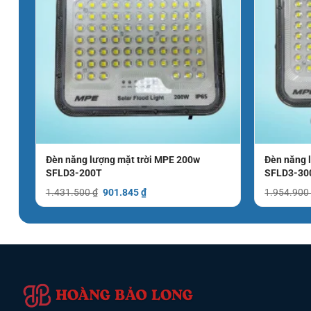
E
Đèn năng lượng mặt trời MPE 200w
Đèn năng 
SFLD3-200T
SFLD3-30
Giá
Giá
1.431.500
₫
901.845
₫
1.954.90
gốc
hiện
là:
tại
1.431.500 ₫.
là:
901.845 ₫.