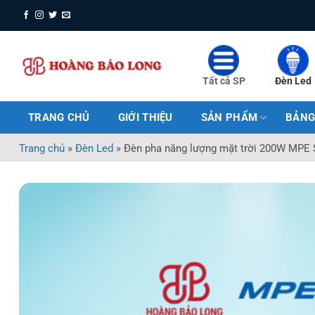
Bỏ
qua
nội
dung
Tất cả SP
Đèn Led
TRANG CHỦ
GIỚI THIỆU
SẢN PHẨM
BẢNG
Trang chủ
»
Đèn Led
»
Đèn pha năng lượng mặt trời 200W MPE