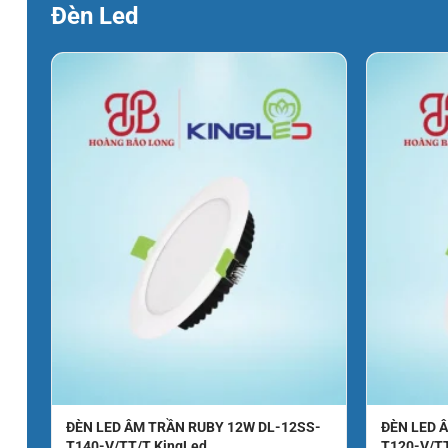
Đèn Led
ĐÈN LED ÂM TRẦN RUBY 12W DL-12SS-
ĐÈN LED 
T140-V/TT/T KingLed
T120-V/T