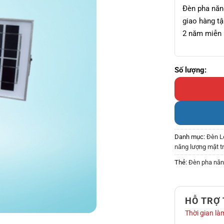
Đèn pha năn
giao hàng tậ
2 năm miễn 
Đèn pha năng l
Danh mục:
Đèn L
năng lượng mặt tr
Thẻ:
Đèn pha năn
HỖ TRỢ
Thời gian làm