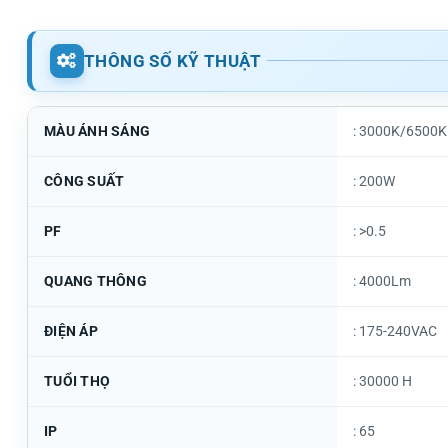
THÔNG SỐ KỸ THUẬT
MÀU ÁNH SÁNG
: 3000K/6500K
CÔNG SUẤT
: 200W
PF
: >0.5
QUANG THÔNG
: 4000Lm
ĐIỆN ÁP
: 175-240VAC
TUỔI THỌ
: 30000 H
IP
: 65