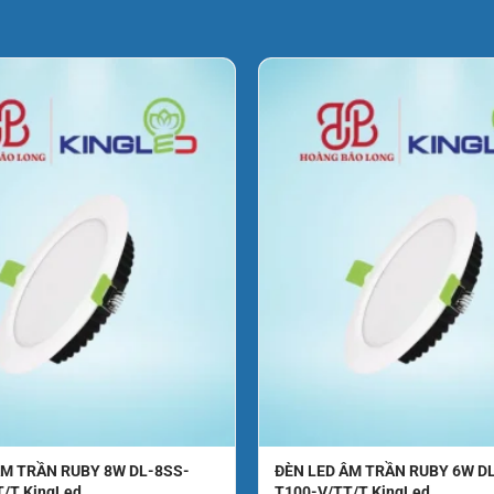
ÂM TRẦN RUBY 8W DL-8SS-
ĐÈN LED ÂM TRẦN RUBY 6W D
T/T KingLed
T100-V/TT/T KingLed