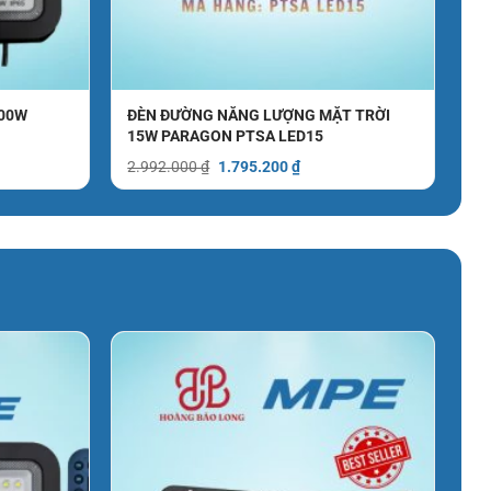
500W
ĐÈN ĐƯỜNG NĂNG LƯỢNG MẶT TRỜI
15W PARAGON PTSA LED15
Giá
Giá
2.992.000
₫
1.795.200
₫
gốc
hiện
là:
tại
2.992.000 ₫.
là:
066 ₫.
1.795.200 ₫.