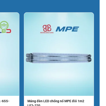
L-6SS-
Máng đèn LED chống nổ MPE đôi 1m2
LE2-220