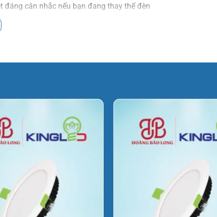
ệt đáng cân nhắc nếu bạn đang thay thế đèn
 với Philips, Rạng Đông hay Duhal, điểm
 cột đèn, góc chiếu và mật độ lắp để tránh
lớn • Ưu tiên ánh sáng trắng và
i đặt hàng