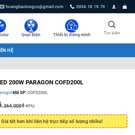
hoangbaolongco@gmail.com
0934.18.19.79
Solar
Quạt Điện
Thiết bị thông minh
IÊN HỆ
LED 200W PARAGON COFD200L
aragon
Mã SP:
COFD200L
₫
₫
1.364.000
(-40%)
Giá tốt hơn khi liên hệ trực tiếp số lượng nhiều!