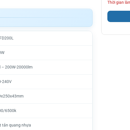
Thời gian làm
FD200L
0W
d – 200W-20000lm
0-240V
9x250x43mm
00/6500k
t tản quang nhựa