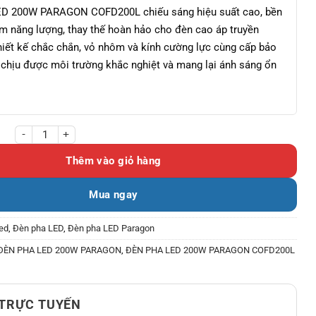
D 200W PARAGON COFD200L chiếu sáng hiệu suất cao, bền
iệm năng lượng, thay thế hoàn hảo cho đèn cao áp truyền
hiết kế chắc chắn, vỏ nhôm và kính cường lực cùng cấp bảo
 chịu được môi trường khắc nghiệt và mang lại ánh sáng ổn
00W PARAGON COFD200L số lượng
Thêm vào giỏ hàng
Mua ngay
ed
,
Đèn pha LED
,
Đèn pha LED Paragon
ĐÈN PHA LED 200W PARAGON
,
ĐÈN PHA LED 200W PARAGON COFD200L
 TRỰC TUYẾN