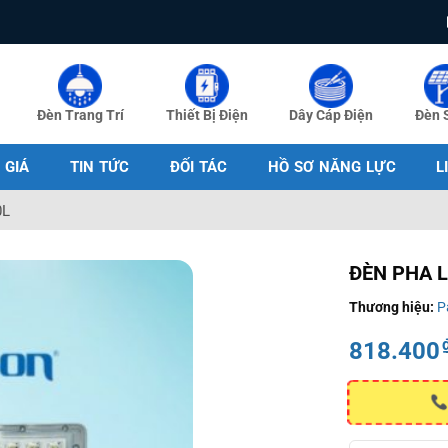
Đèn Trang Trí
Thiết Bị Điện
Dây Cáp Điện
Đèn 
 GIÁ
TIN TỨC
ĐỐI TÁC
HỒ SƠ NĂNG LỰC
L
0L
ĐÈN PHA 
Thương hiệu:
P
818.400