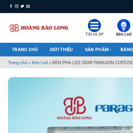
Bỏ
qua
nội
dung
Tất cả SP
Đèn Led
TRANG CHỦ
GIỚI THIỆU
SẢN PHẨM
BẢNG
Trang chủ
»
Đèn Led
»
ĐÈN PHA LED 200W PARAGON COFD20