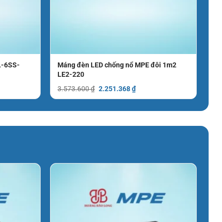
L-6SS-
Máng đèn LED chống nổ MPE đôi 1m2
LE2-220
Giá
Giá
3.573.600
₫
2.251.368
₫
gốc
hiện
là:
tại
3.573.600 ₫.
là:
2.251.368 ₫.