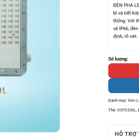
ĐÈN PHA LE
bỉ và tiết k
thống. Với t
vệ IP66, đèn
định, rõ nét.
ĐÈN PHA LED 2
Danh mục:
Đèn L
Thẻ:
COFD200L
,
HỖ TRỢ