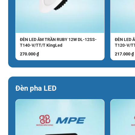
Quy trình chọn và đặt mua đúng m
Chọn đúng mẫu không khó nếu đi theo quy trình ngắn gọn d
khách doanh nghiệp vì giúp chốt nhu cầu nhanh và hạn chế 
ĐÈN LED ÂM TRẦN RUBY 12W DL-12SS-
ĐÈN LED 
T140-V/TT/T KingLed
T120-V/T
Bước 1: Xác định khu vực lắp trong 10 phút
270.000
₫
217.000
₫
Bạn đo sơ bộ diện tích cần chiếu sáng và ghi lại vị trí treo 
dùng một hay nhiều bộ
đèn pha LED
.
Bước 2: Kiểm tra nhu cầu ánh sáng trong 15 ph
Đèn pha LED
Nếu khu vực cần nhìn rõ biển hiệu, hàng hóa hoặc hoạt độn
quả đầu ra là xác định đúng mục tiêu sử dụng cho sản phẩ
Bước 3: Đối chiếu thông số trong catalogue/dat
Hãy xem tài liệu catalogue hoặc datasheet để kiểm tra côn