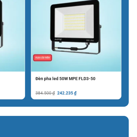
Đèn pha led 50W MPE FLD3-50
Giá
Giá
384.500
₫
242.235
₫
gốc
hiện
là:
tại
384.500 ₫.
là:
.
242.235 ₫.