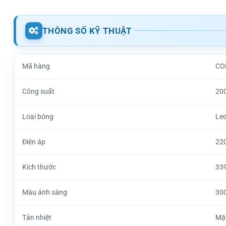
THÔNG SỐ KỸ THUẬT
Mã hàng
CO
Công suất
20
Loại bóng
Le
Điện áp
22
Kích thước
33
Màu ánh sáng
30
Tản nhiệt
Mặ