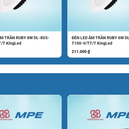
ã COFD200L
ưới đây. Tôi dùng cách này khi tư vấn cho
đổi trả.
ÂM TRẦN RUBY 8W DL-8SS-
ĐÈN LED ÂM TRẦN RUBY 6W D
T/T KingLed
T100-V/TT/T KingLed
211.000
₫
hoặc gắn cột. Kết quả đầu ra là biết có nên
út
g ban đêm thì ưu tiên ánh sáng trắng. Kết
m.
asheet trong 20 phút
g suất
200W
, tiêu chuẩn
IP65
, kiểu lắp và vật