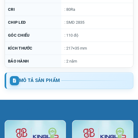
CRI
: 80Ra
CHIP LED
: SMD 2835
GÓC CHIẾU
: 110 độ
KÍCH THƯỚC
: 217×35 mm
BẢO HÀNH
: 2 năm
MÔ TẢ SẢN PHẨM
Đèn Led