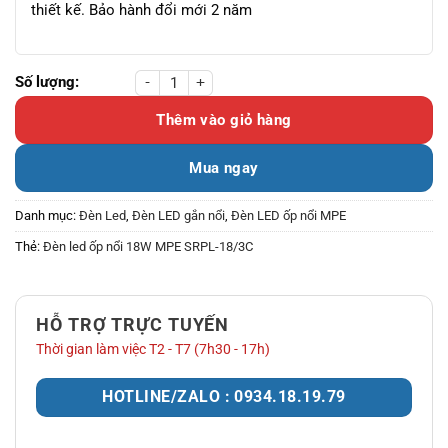
thiết kế. Bảo hành đổi mới 2 năm
Đèn led ốp nổi 18W MPE SRPL-18/3C số lượng
Thêm vào giỏ hàng
Mua ngay
Danh mục:
Đèn Led
,
Đèn LED gắn nổi
,
Đèn LED ốp nổi MPE
Thẻ:
Đèn led ốp nổi 18W MPE SRPL-18/3C
HỖ TRỢ TRỰC TUYẾN
Thời gian làm việc T2 - T7 (7h30 - 17h)
HOTLINE/ZALO : 0934.18.19.79