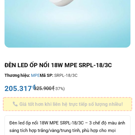
ĐÈN LED ỐP NỔI 18W MPE SRPL-18/3C
Thương hiệu:
MPE
Mã SP:
SRPL-18/3C
₫
205.317
₫
325.900
(-37%)
Giá tốt hơn khi liên hệ trực tiếp số lượng nhiều!
Đèn led ốp nổi 18W MPE SRPL-18/3C – 3 chế độ màu ánh
sáng tích hợp trắng/vàng/trung tính, phù hợp cho mọi