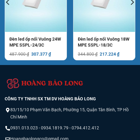
Đèn led ốp nổi Vuông 24W
Đèn led ốp nổi Vuông 18W
MPE SSPL-24/3C
MPE SSPL-18/3C
Giá
Giá
Giá
Giá
487.900
₫
307.377
₫
344.800
₫
217.224
₫
gốc
hiện
gốc
hiện
là:
tại
là:
tại
487.900 ₫.
là:
344.800 ₫.
là:
307.377 ₫.
217.224 ₫.
CÔNG TY TNHH SX TM DV HOÀNG BẢO LONG
83/15/10 Phạm Văn Bạch, Phường 15, Quận Tân Bình, TP Hồ
Chí Minh
0931.013.023 - 0934.1819.79 - 0794.412.412
Hoangbaolongco@gmail.com