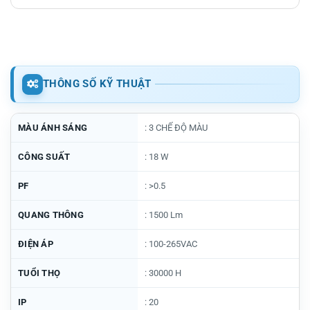
THÔNG SỐ KỸ THUẬT
MÀU ÁNH SÁNG
: 3 CHẾ ĐỘ MÀU
CÔNG SUẤT
: 18 W
PF
: >0.5
QUANG THÔNG
: 1500 Lm
ĐIỆN ÁP
: 100-265VAC
TUỔI THỌ
: 30000 H
IP
: 20