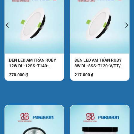
ĐÈN LED ÂM TRẦN RUBY
ĐÈN LED ÂM TRẦN RUBY
12W DL-12SS-T140-
8W DL-8SS-T120-V/TT/T
V/TT/T KingLed
KingLed
270.000
₫
217.000
₫
₫.
Đèn LED gắn nổi