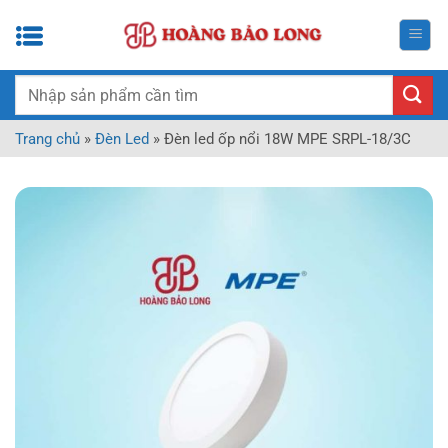
Bỏ
qua
nội
dung
Tìm
kiếm:
Trang chủ
»
Đèn Led
»
Đèn led ốp nổi 18W MPE SRPL-18/3C