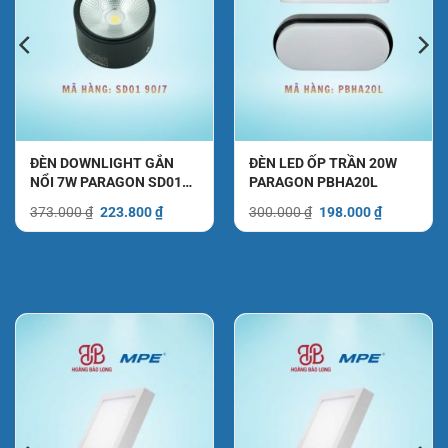
ĐÈN DOWNLIGHT GẮN
ĐÈN LED ỐP TRẦN 20W
NỔI 7W PARAGON SD01
PARAGON PBHA20L
90/7
Giá
Giá
Giá
Giá
373.000
₫
223.800
₫
300.000
₫
198.000
₫
gốc
hiện
gốc
hiện
là:
tại
là:
tại
373.000 ₫.
là:
300.000 ₫.
là:
₫.
223.800 ₫.
198.000 ₫.
Đèn LED ốp nổi MPE