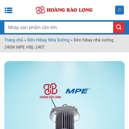
Bỏ
qua
nội
dung
Tìm
kiếm:
Trang chủ
»
Đèn Hibay Nhà Xưởng
»
Đèn hibay nhà xưởng
240W MPE HBL-240T