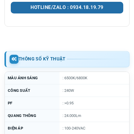
HOTLINE/ZALO : 0934.18.19.79
THÔNG SỐ KỸ THUẬT
MÀU ÁNH SÁNG
: 6500K/6800K
CÔNG SUẤT
: 240W
PF
: >0.95
QUANG THÔNG
: 24.000Lm
ĐIỆN ÁP
: 100-240VAC