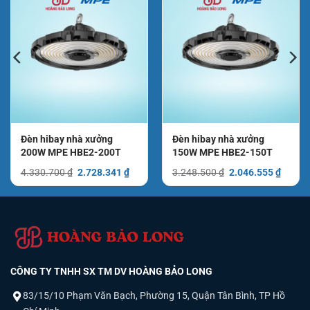
Đèn hibay nhà xưởng
Đèn hibay nhà xưởng
200W MPE HBE2-200T
150W MPE HBE2-150T
Giá
Giá
Giá
Giá
4.330.700
₫
2.728.341
₫
3.248.500
₫
2.046.555
₫
gốc
hiện
gốc
hiện
là:
tại
là:
tại
4.330.700 ₫.
là:
3.248.500 ₫.
là:
.459 ₫.
2.728.341 ₫.
2.046.
CÔNG TY TNHH SX TM DV HOÀNG BẢO LONG
83/15/10 Phạm Văn Bạch, Phường 15, Quận Tân Bình, TP Hồ