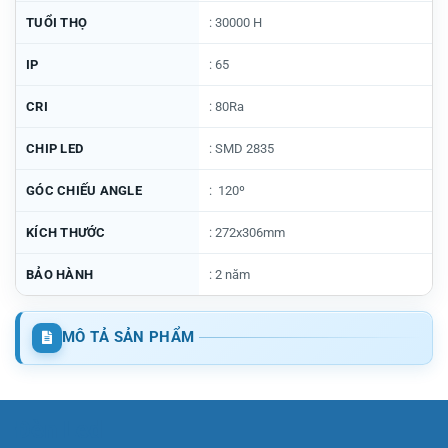
TUỔI THỌ
: 30000 H
IP
: 65
CRI
: 80Ra
CHIP LED
: SMD 2835
GÓC CHIẾU ANGLE
: 120º
KÍCH THƯỚC
: 272x306mm
BẢO HÀNH
: 2 năm
MÔ TẢ SẢN PHẨM
Đèn Led