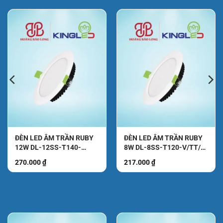
ĐÈN LED ÂM TRẦN RUBY
ĐÈN LED ÂM TRẦN RUBY
12W DL-12SS-T140-
8W DL-8SS-T120-V/TT/T
V/TT/T KingLed
KingLed
270.000
₫
217.000
₫
₫.
Đèn Hibay Nhà Xưởng