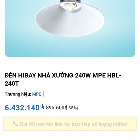
ĐÈN HIBAY NHÀ XƯỞNG 240W MPE HBL-
240T
Thương hiệu:
MPE
₫
6.432.140
₫
9.895.600
(-35%)
Giá tốt hơn khi liên hệ trực tiếp số lượng nhiều!