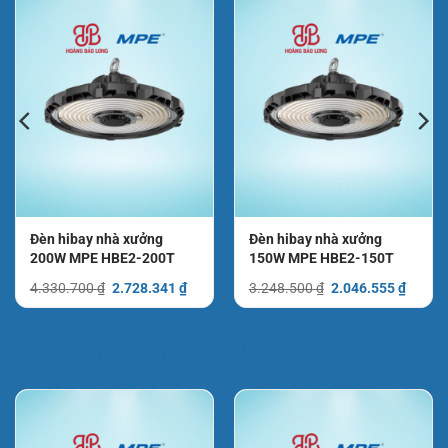
Đèn hibay nhà xưởng
Đèn hibay nhà xưởng
200W MPE HBE2-200T
150W MPE HBE2-150T
Giá
Giá
Giá
Giá
4.330.700
₫
2.728.341
₫
3.248.500
₫
2.046.555
₫
gốc
hiện
gốc
hiện
là:
tại
là:
tại
4.330.700 ₫.
là:
3.248.500 ₫.
là:
2.728.341 ₫.
2.046.
Đèn Highbay Nhà Xưởng MPE