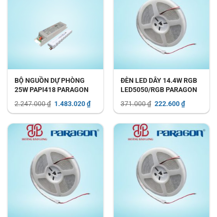
BỘ NGUỒN DỰ PHÒNG
ĐÈN LED DÂY 14.4W RGB
25W PAPI418 PARAGON
LED5050/RGB PARAGON
Giá
Giá
Giá
Giá
2.247.000
₫
1.483.020
₫
371.000
₫
222.600
₫
gốc
hiện
gốc
hiện
là:
tại
là:
tại
2.247.000 ₫.
là:
371.000 ₫.
là:
1.483.020 ₫.
222.600 ₫.