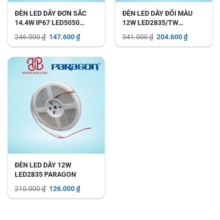
ĐÈN LED DÂY ĐƠN SẮC
ĐÈN LED DÂY ĐỔI MÀU
14.4W IP67 LED5050
12W LED2835/TW
PARAGON
PARAGON
Giá
Giá
Giá
Giá
246.000
₫
147.600
₫
341.000
₫
204.600
₫
gốc
hiện
gốc
hiện
là:
tại
là:
tại
246.000 ₫.
là:
341.000 ₫.
là:
147.600 ₫.
204.600 ₫.
ĐÈN LED DÂY 12W
LED2835 PARAGON
Giá
Giá
210.000
₫
126.000
₫
gốc
hiện
là:
tại
210.000 ₫.
là:
126.000 ₫.