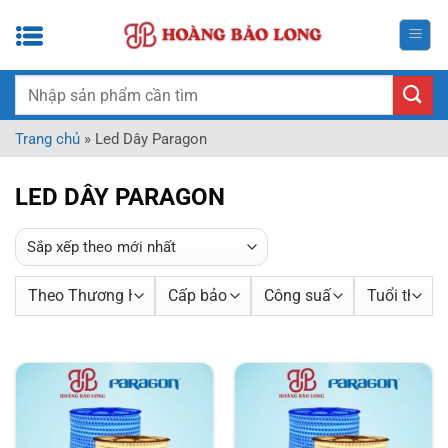
Bỏ
qua
nội
dung
Tìm
kiếm:
Trang chủ
»
Led Dây Paragon
LED DÂY PARAGON