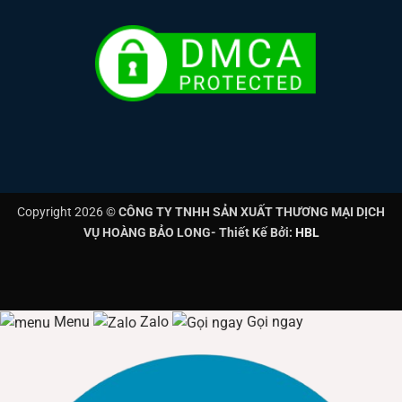
Ưu điểm:
Cắm trực tiếp vào điện lưới AC220V. Vỏ bọc nhựa
PVC cao cấp chống cháy, chịu va đập tốt.
Ứng dụng:
Hắt trần thạch cao, quấn cây trang trí ngoại
thất, viền tòa nhà.
Copyright 2026 ©
CÔNG TY TNHH SẢN XUẤT THƯƠNG MẠI DỊCH
VỤ HOÀNG BẢO LONG- Thiết Kế Bởi:
HBL
Menu
Zalo
Gọi ngay