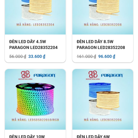
ĐÈN LED DÂY 4.5W
ĐÈN LED DÂY 8.5W
PARAGON LED28352204
PARAGON LED28352208
Giá
Giá
Giá
Giá
56.000
₫
33.600
₫
161.000
₫
96.600
₫
gốc
hiện
gốc
hiện
là:
tại
là:
tại
56.000 ₫.
là:
161.000 ₫.
là:
33.600 ₫.
96.600 ₫.
ĐÈN LED DÂY 10W
ĐÈN LED DÂY 6W