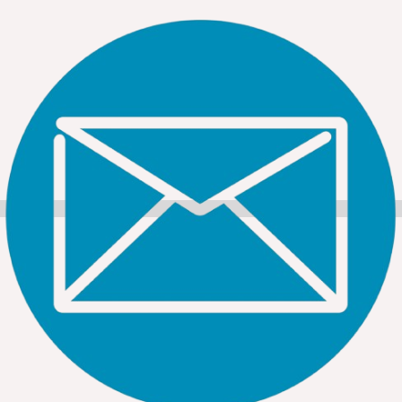
(Showcase).
Đèn LED Neon Sign & RGB đổi màu (Dòng PLS)
Dòng cao cấp nhất dùng cho trang trí nghệ thuật và quảng
cáo.
LED Neon (Mã PLS):
Ánh sáng liền mạch như đèn Neon
truyền thống nhưng tiết kiệm điện và không vỡ. Có sẵn các
mã
hoặc
.
PLS1010
PLS1616
LED RGB (Đổi màu):
Mã
cho phép thay đổi
LED5050/RGB
màu sắc linh hoạt bằng bộ điều khiển, tạo không gian sống
động cho phòng Karaoke, Bar, sân khấu.
Bảng giá Đèn LED dây Paragon cập nhật mới
nhất
(Dưới đây là bảng giá tham khảo các mã thông dụng trích