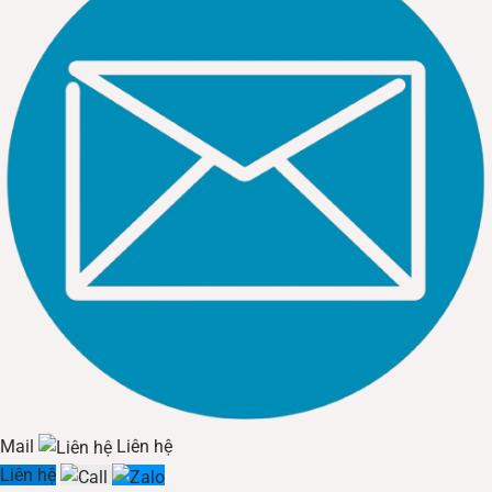
Hình ảnh Đèn LED Dây Paragon LED28352208 (8.5W/m).
Đèn LED dây 24V – An toàn tuyệt đối (Chip 5050/2835)
Dòng điện áp thấp DC24V đảm bảo an toàn tuyệt đối về
điện, chuyên dùng cho các vị trí dễ tiếp xúc.
Mã sản phẩm:
(14.4W – Siêu sáng),
LED5050
LED2835
(12W).
Đặc điểm:
Cần sử dụng kèm bộ nguồn (Driver) Paragon.
Bản mạch PCB dày dạn giúp tản nhiệt tốt hơn.
Mail
Liên hệ
Liên hệ
Ứng dụng:
Tủ bếp, tủ quần áo, kệ trưng bày sản phẩm