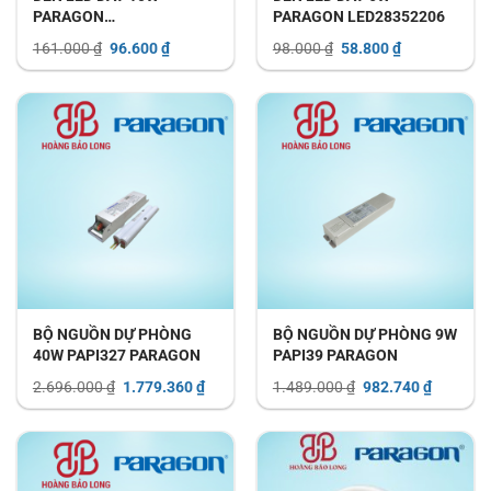
PARAGON
PARAGON LED28352206
LED505022010/RGB
Giá
Giá
Giá
Giá
161.000
₫
96.600
₫
98.000
₫
58.800
₫
gốc
hiện
gốc
hiện
là:
tại
là:
tại
161.000 ₫.
là:
98.000 ₫.
là:
96.600 ₫.
58.800 ₫.
BỘ NGUỒN DỰ PHÒNG
BỘ NGUỒN DỰ PHÒNG 9W
40W PAPI327 PARAGON
PAPI39 PARAGON
Giá
Giá
Giá
Giá
2.696.000
₫
1.779.360
₫
1.489.000
₫
982.740
₫
gốc
hiện
gốc
hiện
là:
tại
là:
tại
2.696.000 ₫.
là:
1.489.000 ₫.
là:
1.779.360 ₫.
982.740 