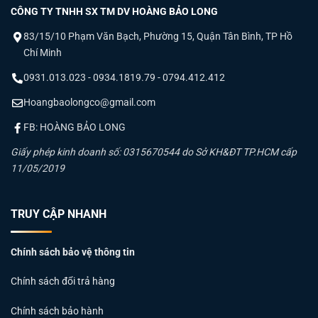
CÔNG TY TNHH SX TM DV HOÀNG BẢO LONG
83/15/10 Phạm Văn Bạch, Phường 15, Quận Tân Bình, TP Hồ
Chí Minh
0931.013.023 - 0934.1819.79 - 0794.412.412
Hoangbaolongco@gmail.com
FB: HOÀNG BẢO LONG
Đèn LED dây Paragon
Giấy phép kinh doanh số: 0315670544 do Sở KH&ĐT TP.HCM cấp
11/05/2019
Tại sao LED dây Paragon là lựa chọn số 1 cho
chiếu sáng trang trí?
TRUY CẬP NHANH
Khác với các loại led trôi nổi, LED dây Paragon sử dụng
Chip LED Bridgelux (Mỹ) hoặc Epistar (Đài Loan)
, mang lại
Chính sách bảo vệ thông tin
độ bền vượt trội.
Chính sách đổi trả hàng
Chỉ số hoàn màu (CRI):
Đạt >80Ra, giúp ánh sáng trung
thực, tôn lên vẻ đẹp nội thất.
Chính sách bảo hành