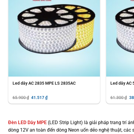
Led dây AC 2835 MPE LS 2835AC
Led dây AC
Giá
Giá
Gi
65.900
₫
41.517
₫
61.300
₫
38
gốc
hiện
gố
là:
tại
là:
65.900 ₫.
là:
61
41.517 ₫.
Đèn LED Dây MPE
(LED Strip Light) là giải pháp trang trí 
dòng 12V an toàn đến dòng Neon uốn dẻo nghệ thuật, các