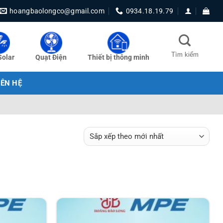
hoangbaolongco@gmail.com
0934.18.19.79
Solar
Quạt Điện
Thiết bị thông minh
IÊN HỆ