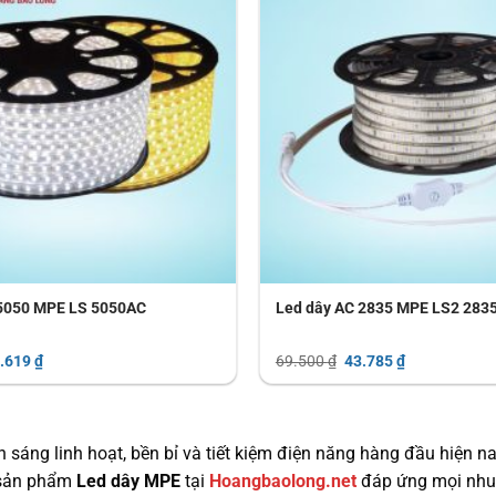
 5050 MPE LS 5050AC
Led dây AC 2835 MPE LS2 283
á
Giá
Giá
Giá
.619
₫
69.500
₫
43.785
₫
c
hiện
gốc
hiện
tại
là:
tại
.300 ₫.
là:
69.500 ₫.
là:
38.619 ₫.
43.785 ₫.
ánh sáng linh hoạt, bền bỉ và tiết kiệm điện năng hàng đầu hiện 
 sản phẩm
Led dây MPE
tại
Hoangbaolong.net
đáp ứng mọi nhu c