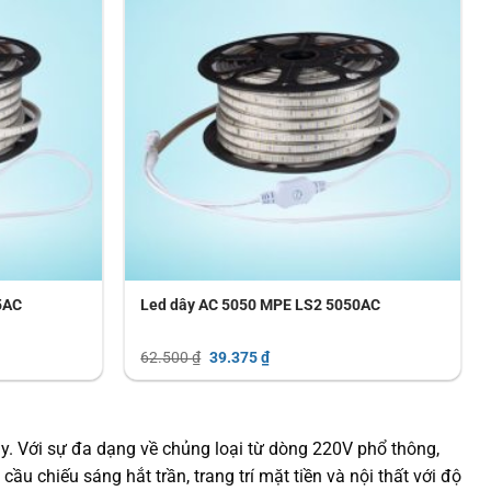
5AC
Led dây AC 5050 MPE LS2 5050AC
Giá
Giá
62.500
₫
39.375
₫
gốc
hiện
là:
tại
62.500 ₫.
là:
39.375 ₫.
nay. Với sự đa dạng về chủng loại từ dòng 220V phổ thông,
ầu chiếu sáng hắt trần, trang trí mặt tiền và nội thất với độ