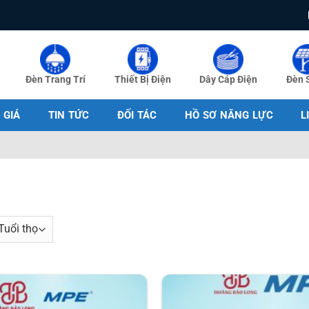
Đèn Trang Trí
Thiết Bị Điện
Dây Cáp Điện
Đèn 
 GIÁ
TIN TỨC
ĐỐI TÁC
HỒ SƠ NĂNG LỰC
L