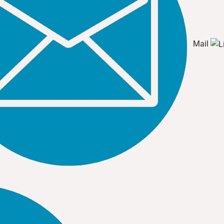
Mail
Đèn LED Dây MPE
y sở hữu những ưu điểm vượt trội: