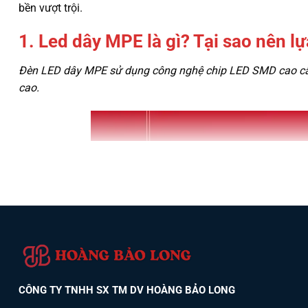
bền vượt trội.
1. Led dây MPE là gì? Tại sao nên l
Đèn LED dây MPE sử dụng công nghệ chip LED SMD cao cấp 
cao.
CÔNG TY TNHH SX TM DV HOÀNG BẢO LONG