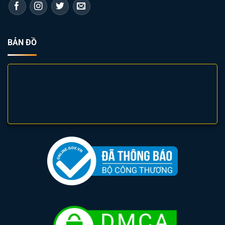
không gian trở nên rộng rãi và có hồn hơn.
Dẫn hướng và đảm bảo an toàn:
BẢN ĐỒ
Các loại
đèn chiếu sáng cảnh quan
như đèn âm đất,
đèn bắt cọc, đèn ghim được bố trí dọc theo lối đi,
bậc thềm giúp chỉ đường một cách tinh tế.
Việc chiếu sáng những khu vực nguy hiểm như hồ
cá, bậc tam cấp bằng
đèn chiếu sáng cảnh quan
giúp phòng tránh tai nạn, vấp ngã.
Kiến tạo không gian và tâm trạng:
Ánh sáng ấm áp (vàng) từ
đèn chiếu sáng cảnh
quan
tạo cảm giác thư giãn, ấm cúng, lãng mạn, phù
hợp cho khu vực thư giãn, ghế ngồi.
Ánh sáng trung tính hoặc trắng từ các mẫu
đèn