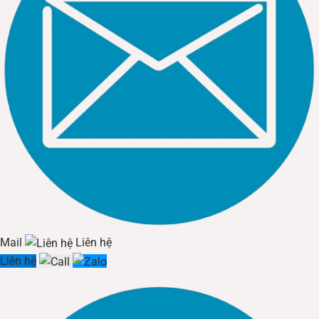
đèn compact, giúp giảm đáng kể hóa đơn tiền điện.
Tuổi thọ cực cao:
Với tuổi thọ trung bình từ 15.000 đến
50.000 giờ (cao gấp 10-20 lần đèn thông thường),
đèn
chiếu sáng cảnh quan
gần như loại bỏ chi phí và phiền
phức trong việc thay thế, bảo trì.
Độ bền và an toàn:
Đèn chiếu sáng cảnh quan
được thiết kế chắc chắn,
có khả năng chống sốc, chống rung động tốt.
Không chứa các chất độc hại như thủy ngân và tỏa
ra rất ít nhiệt, giảm nguy cơ cháy nổ và an toàn cho
cây cối, vật nuôi xung quanh.
Mail
Liên hệ
Chất lượng ánh sáng vượt trội:
Liên hệ
Dòng
đèn chiếu sáng cảnh quan
này cho ánh sáng
chất lượng cao, không nhấp nháy, giúp bảo vệ thị