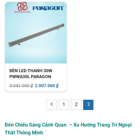
ĐÈN LED THANH 30W
PWWA30L PARAGON
Giá
Giá
3.041.000
₫
2.007.060
₫
gốc
hiện
là:
tại
3.041.000 ₫.
là:
2.007.060 ₫.
1
2
3
Đèn Chiếu Sáng Cảnh Quan – Xu Hướng Trang Trí Ngoại
Thất Thông Minh