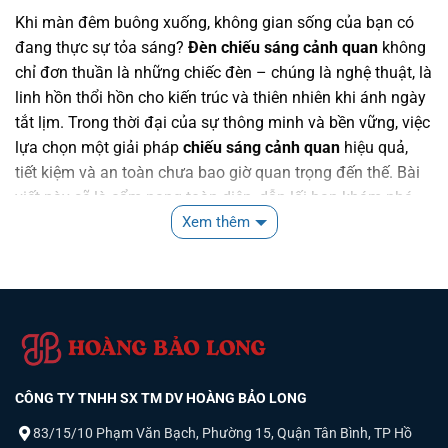
Khi màn đêm buông xuống, không gian sống của bạn có
đang thực sự tỏa sáng?
Đèn chiếu sáng cảnh quan
không
chỉ đơn thuần là những chiếc đèn – chúng là nghệ thuật, là
linh hồn thổi hồn cho kiến trúc và thiên nhiên khi ánh ngày
tắt lịm. Trong thời đại của sự thông minh và bền vững, việc
lựa chọn một giải pháp
chiếu sáng cảnh quan
hiệu quả,
tiết kiệm và an toàn chưa bao giờ quan trọng đến thế. Bài
viết này sẽ là cẩm nang toàn diện, dẫn lối bạn khám phá
thế giới của
đèn chiếu sáng cảnh quan LED
– từ những lợi
Xem thêm
ích vượt trội, các mẫu đèn phổ biến cho đến những kinh
nghiệm lựa chọn tinh tế, giúp bạn biến không gian ngoại
thất thành một kiệt tác rạng ngời về đêm.
GIỚI THIỆU VỀ ĐÈN CHIẾU SÁNG CẢNH QUAN
Đèn chiếu sáng cảnh quan
không còn là một khái niệm xa
CÔNG TY TNHH SX TM DV HOÀNG BẢO LONG
lạ, mà đã trở thành xu hướng tất yếu trong thiết kế không
gian ngoại thất hiện đại. Khác với các loại đèn truyền
83/15/10 Phạm Văn Bạch, Phường 15, Quận Tân Bình, TP Hồ