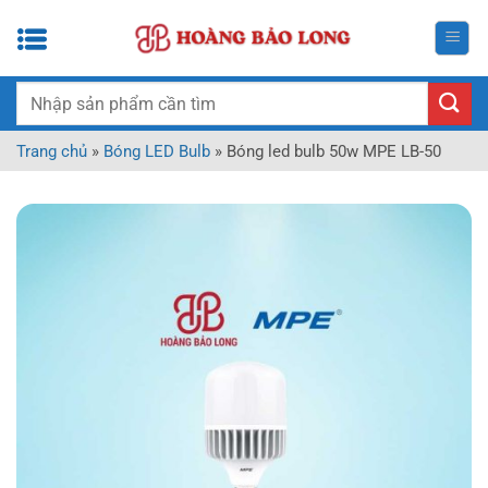
Bỏ
qua
nội
dung
Tìm
kiếm:
Trang chủ
»
Bóng LED Bulb
»
Bóng led bulb 50w MPE LB-50