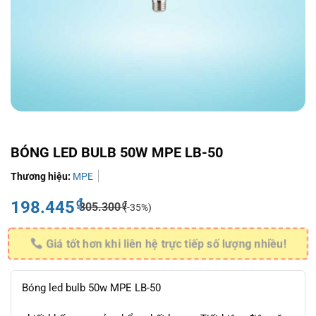
BÓNG LED BULB 50W MPE LB-50
Thương hiệu:
MPE
₫
198.445
₫
305.300
(-35%)
Giá tốt hơn khi liên hệ trực tiếp số lượng nhiều!
Bóng led bulb 50w MPE LB-50