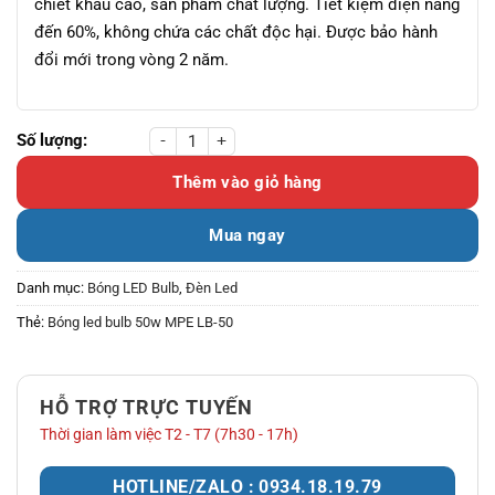
chiết khấu cao, sản phẩm chất lượng. Tiết kiệm điện năng
đến 60%, không chứa các chất độc hại. Được bảo hành
đổi mới trong vòng 2 năm.
Bóng led bulb 50w MPE LB-50 số lượng
Thêm vào giỏ hàng
Mua ngay
Danh mục:
Bóng LED Bulb
,
Đèn Led
Thẻ:
Bóng led bulb 50w MPE LB-50
HỖ TRỢ TRỰC TUYẾN
Thời gian làm việc T2 - T7 (7h30 - 17h)
HOTLINE/ZALO : 0934.18.19.79