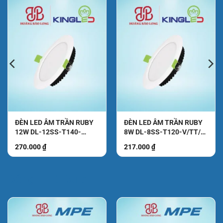
ĐÈN LED ÂM TRẦN RUBY
ĐÈN LED ÂM TRẦN RUBY
12W DL-12SS-T140-
8W DL-8SS-T120-V/TT/T
V/TT/T KingLed
KingLed
270.000
₫
217.000
₫
₫.
Bóng LED Bulb