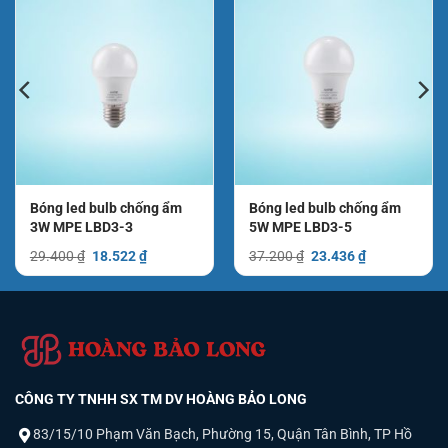
Bóng led bulb chống ẩm
Bóng led bulb chống ẩm
3W MPE LBD3-3
5W MPE LBD3-5
Giá
Giá
Giá
Giá
29.400
₫
18.522
₫
37.200
₫
23.436
₫
gốc
hiện
gốc
hiện
là:
tại
là:
tại
29.400 ₫.
là:
37.200 ₫.
là:
₫.
18.522 ₫.
23.436 ₫.
CÔNG TY TNHH SX TM DV HOÀNG BẢO LONG
83/15/10 Phạm Văn Bạch, Phường 15, Quận Tân Bình, TP Hồ