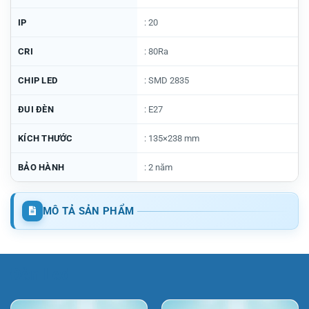
IP
: 20
CRI
: 80Ra
CHIP LED
: SMD 2835
ĐUI ĐÈN
: E27
KÍCH THƯỚC
: 135×238 mm
BẢO HÀNH
: 2 năm
MÔ TẢ SẢN PHẨM
Đèn Led