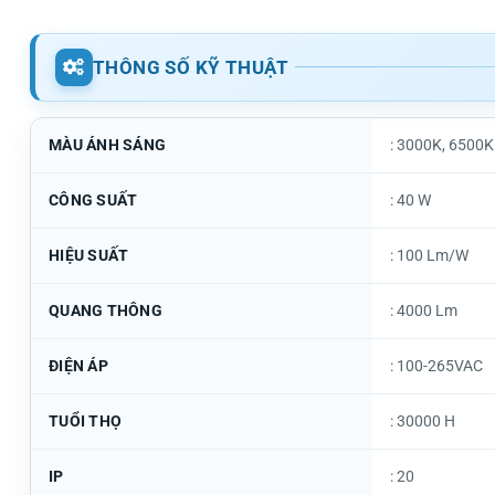
THÔNG SỐ KỸ THUẬT
MÀU ÁNH SÁNG
: 3000K, 6500K
CÔNG SUẤT
: 40 W
HIỆU SUẤT
: 100 Lm/W
QUANG THÔNG
: 4000 Lm
ĐIỆN ÁP
: 100-265VAC
TUỔI THỌ
: 30000 H
IP
: 20