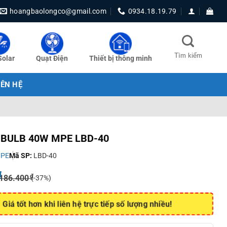
hoangbaolongco@gmail.com
0934.18.19.79
Solar
Quạt Điện
Thiết bị thông minh
IÊN HỆ
 BULB 40W MPE LBD-40
PE
Mã SP:
LBD-40
₫
₫
186.400
(-37%)
Giá tốt hơn khi liên hệ trực tiếp số lượng nhiều!