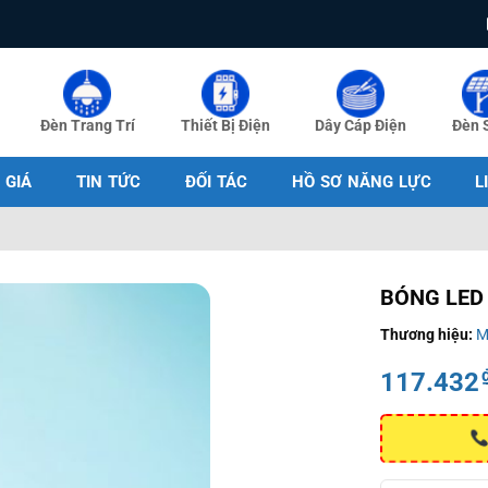
Đèn Trang Trí
Thiết Bị Điện
Dây Cáp Điện
Đèn 
 GIÁ
TIN TỨC
ĐỐI TÁC
HỒ SƠ NĂNG LỰC
L
BÓNG LED
Thương hiệu:
M
117.432