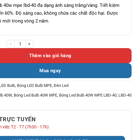
lb 40w mpe lbd-40 đa dạng ánh sáng trắng/vàng. Tiết kiệm
ến 60%. Độ sáng cao, không chứa các chất độc hại. Được
i mới trong vòng 2 năm.
40W MPE LBD-40 số lượng
Thêm vào giỏ hàng
Mua ngay
LED Bulb
,
Bóng LED Bulb MPE
,
Đèn Led
lb 40W
,
Bóng Led Bulb 40W MPE
,
Bóng Led Bulb 40W MPE LBD-40
,
LBD-40
 TRỰC TUYẾN
 việc T2 - T7 (7h30 - 17h)