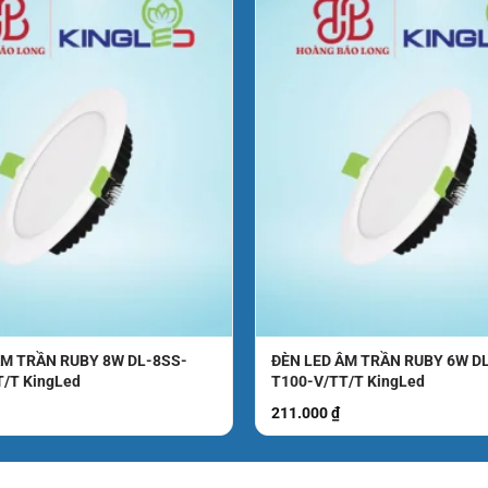
ong cho khách hàng.
nh, TP. Hồ Chí Minh
ÂM TRẦN RUBY 8W DL-8SS-
ĐÈN LED ÂM TRẦN RUBY 6W D
T/T KingLed
T100-V/TT/T KingLed
Tại đây
211.000
₫