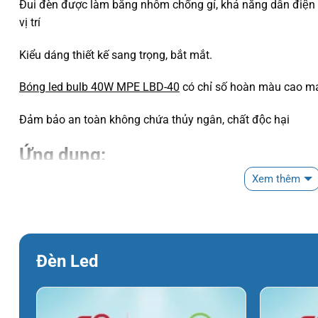
Đui đèn được làm bằng nhôm chống gỉ, khả năng dẫn điện t
vị trí
Kiểu dáng thiết kế sang trọng, bắt mắt.
Bóng led bulb 40W MPE LBD-40
có chỉ số hoàn màu cao ma
Đảm bảo an toàn không chứa thủy ngân, chất độc hại
Ứng dụng:
Xem thêm
Được sử dụng nhiều trong thiết kế chiếu sáng văn phòng, ch
độ thẫm mỹ cao….
Nơi mua sản phẩm Bóng led bulb 
Đèn Led
Hiện tại trên thị trường có nhiều nơi để mua sản phẩm
bóng
kiếm một nơi mua hàng uy tín với giá cả hợp lý thì thật sự 
Biết được điều đó công ty Hoàng Bảo Long dựa trên Uy tín 