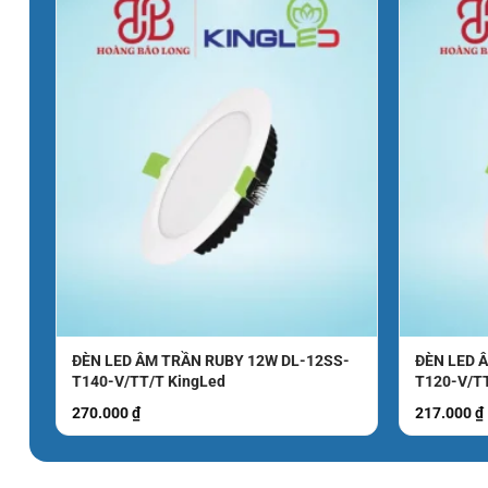
với chính sách ưu đãi và chiết khấu cao, mang lại sự hài l
THÔNG TIN LIÊN HỆ:
CÔNG TY TNHH SX TM DV HOÀNG BẢO LONG
Địa chỉ: 83/15/10 Phạm Văn Bạch, Phường 15, Quận Tân Bì
Hotline 0931.013.023
Zalo : 0931 013 023
Facebook: Hoàng Bảo Long
Mail: hoangbaolongco@gmail.com
Website:
https://hoangbaolong.net
ĐÈN LED ÂM TRẦN RUBY 12W DL-12SS-
ĐÈN LED 
T140-V/TT/T KingLed
T120-V/T
Xem thêm các loại bóng led bulb công suất khác của MPE: 
270.000
₫
217.000
₫
Xem thêm các loại bóng led bulb của hãng khác : Tại đây