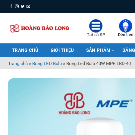
Bỏ
qua
nội
dung
Tất cả SP
Đèn Led
TRANG CHỦ
GIỚI THIỆU
SẢN PHẨM
BẢNG
Trang chủ
»
Bóng LED Bulb
»
Bóng Led Bulb 40W MPE LBD-40