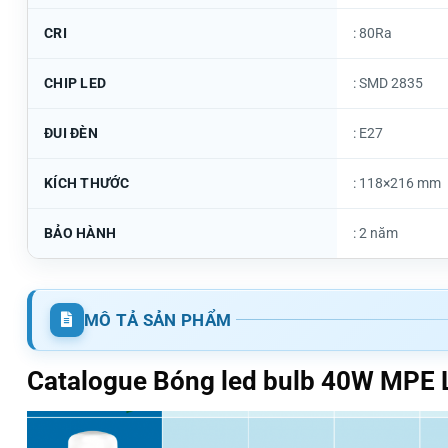
CRI
: 80Ra
CHIP LED
: SMD 2835
ĐUI ĐÈN
: E27
KÍCH THƯỚC
: 118×216 mm
BẢO HÀNH
: 2 năm
MÔ TẢ SẢN PHẨM
Catalogue
Bóng led bulb 40W MPE 