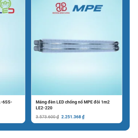
L-6SS-
Máng đèn LED chống nổ MPE đôi 1m2
LE2-220
Giá
Giá
3.573.600
₫
2.251.368
₫
gốc
hiện
là:
tại
3.573.600 ₫.
là:
2.251.368 ₫.