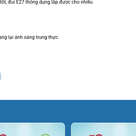
ốt, đui E27 thông dụng lắp được cho nhiều
ng lại ánh sáng trung thực
iếu sáng trang trí, chiếu sáng ở các nơi cần
40W MPE LBD-40
 led bulb 40W MPE LBD-40
. Nhưng để tìm
khó khăn.
– Sự tận tâm hỗ trợ báo giá khách hàng 24/7