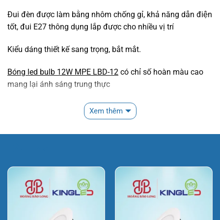
Đui đèn được làm bằng nhôm chống gỉ, khả năng dẫn điện
tốt, đui E27 thông dụng lắp được cho nhiều vị trí
Kiểu dáng thiết kế sang trọng, bắt mắt.
Bóng led bulb 12W MPE LBD-12
có chỉ số hoàn màu cao
mang lại ánh sáng trung thực
Đảm bảo an toàn không chứa thủy ngân, chất độc hại
Xem thêm
Ứng dụng:
Được sử dụng nhiều trong thiết kế chiếu sáng văn phòng,
Đèn Led
chiếu sáng trang trí, chiếu sáng ở các nơi cần độ thẫm mỹ
cao….
Nơi mua sản phẩm Bóng led bulb 12W MPE
LBD-12