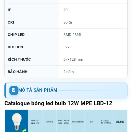
IP
: 20
CRI
: 80Ra
CHIP LED
: SMD 2835
ĐUI ĐÈN
: E27
KÍCH THƯỚC
: 67×128 mm
BẢO HÀNH
: 2 năm
MÔ TẢ SẢN PHẨM
Catalogue bóng led bulb 12W MPE LBD-12