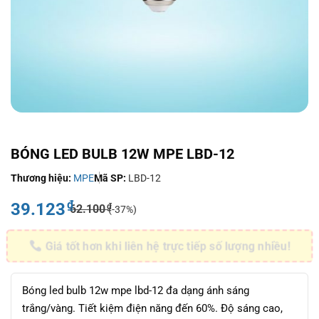
BÓNG LED BULB 12W MPE LBD-12
Thương hiệu:
MPE
Mã SP:
LBD-12
₫
39.123
₫
62.100
(-37%)
Giá tốt hơn khi liên hệ trực tiếp số lượng nhiều!
Bóng led bulb 12w mpe lbd-12 đa dạng ánh sáng
trắng/vàng. Tiết kiệm điện năng đến 60%. Độ sáng cao,