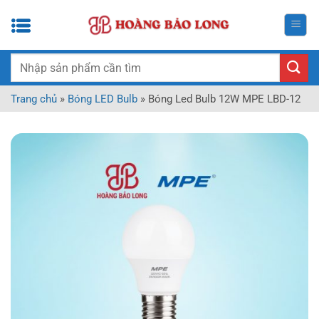
Bỏ
qua
nội
dung
Tìm
kiếm:
Trang chủ
»
Bóng LED Bulb
»
Bóng Led Bulb 12W MPE LBD-12