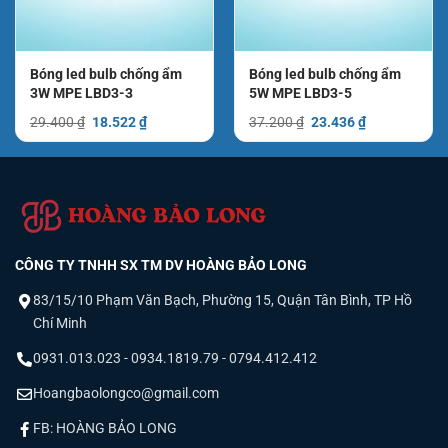
Hotline 0931.013.023
Zalo : 0931 013 023
Bóng led bulb chống ẩm
Bóng led bulb chống ẩm
3W MPE LBD3-3
5W MPE LBD3-5
Facebook: Hoàng Bảo Long
Giá
Giá
Giá
Giá
29.400
₫
18.522
₫
37.200
₫
23.436
₫
Mail: hoangbaolongco@gmail.com
gốc
hiện
gốc
hiện
là:
tại
là:
tại
29.400 ₫.
là:
37.200 ₫.
là:
₫.
18.522 ₫.
23.436 ₫.
CÔNG TY TNHH SX TM DV HOÀNG BẢO LONG
83/15/10 Phạm Văn Bạch, Phường 15, Quận Tân Bình, TP Hồ
Chí Minh
0931.013.023 - 0934.1819.79 - 0794.412.412
Hoangbaolongco@gmail.com
FB: HOÀNG BẢO LONG