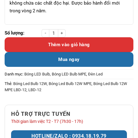
không chứa các chất độc hại. Được bảo hành đổi mới
trong vòng 2 năm.
Bóng Led Bulb 12W MPE LBD-12 số lượng
Thêm vào giỏ hàng
Mua ngay
Danh mục:
Bóng LED Bulb
,
Bóng LED Bulb MPE
,
Đèn Led
Thẻ:
Bóng Led Bulb 12W
,
Bóng Led Bulb 12W MPE
,
Bóng Led Bulb 12W
MPE LBD-12
,
LBD-12
HỖ TRỢ TRỰC TUYẾN
Thời gian làm việc T2 - T7 (7h30 - 17h)
HOTLINE/ZALO : 0934.18.19.79